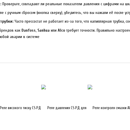
:
Проверьте, совпадают ли реальные показатели давления с цифрами на шка
ле с ручным сбросом (кнопка сверху), убедитесь, что вы нажали её после у
трубки:
Часто прессостат не работает из-за того, что капиллярная трубка, 
 брендов как
Danfoss
,
Sanhua
или
Alco
требует точности. Правильно настрое
любой аварии в системе