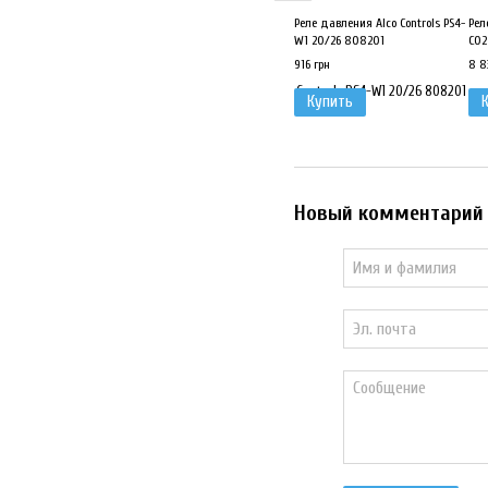
Реле давления Alco Controls PS4-
Рел
W1 20/26 808201
СО2
916 грн
8 8
Купить
Новый комментарий