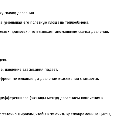
у скачку давления.
ра, уменьшая его полезную площадь теплообмена.
емых примесей, что вызывает аномальные скачки давления.
цепь.
е, давление всасывания падает.
 фреон не выкипает, и давление всасывания снижается.
го дифференциала (разницы между давлением включения и
статочно широким, чтобы исключить кратковременные циклы,