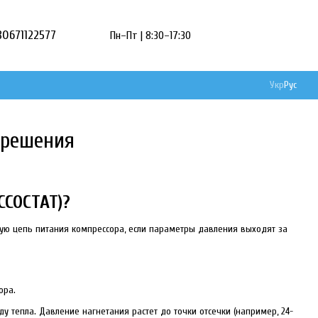
80671122577
Пн–Пт | 8:30–17:30
Укр
Рус
 решения
СОСТАТ)?
ую цепь питания компрессора, если параметры давления выходят за
ора.
у тепла. Давление нагнетания растет до точки отсечки (например, 24-