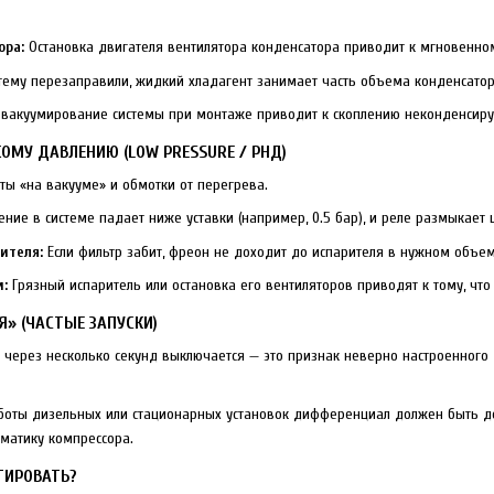
ора:
Остановка двигателя вентилятора конденсатора приводит к мгновенном
тему перезаправили, жидкий хладагент занимает часть объема конденсато
вакуумирование системы при монтаже приводит к скоплению неконденсиру
КОМУ ДАВЛЕНИЮ (LOW PRESSURE / РНД)
ты «на вакууме» и обмотки от перегрева.
ние в системе падает ниже уставки (например, 0.5 бар), и реле размыкает 
ителя:
Если фильтр забит, фреон не доходит до испарителя в нужном объем
:
Грязный испаритель или остановка его вентиляторов приводят к тому, что
Я» (ЧАСТЫЕ ЗАПУСКИ)
 и через несколько секунд выключается — это признак неверно настроенно
боты дизельных или стационарных установок дифференциал должен быть до
матику компрессора.
ТИРОВАТЬ?