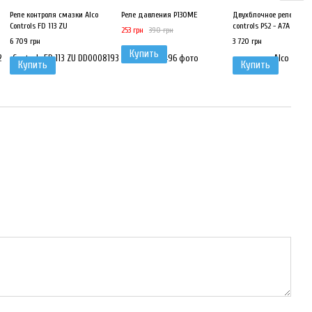
Реле контроля смазки Alco
Реле давления P130ME
Двухблочное реле давл
Controls FD 113 ZU
controls PS2 - A7A
253 грн
390 грн
6 709 грн
3 720 грн
Купить
Купить
Купить