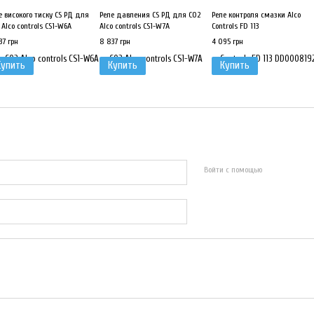
е високого тиску CS РД для
Реле давления CS РД для СО2
Реле контроля смазки Alco
 Alco controls CS1-W6A
Alco controls CS1-W7A
Controls FD 113
37 грн
8 837 грн
4 095 грн
Купить
Купить
Купить
Войти с помощью