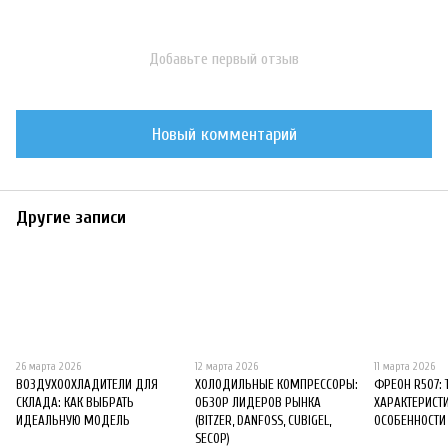
Добавьте первый отзыв
Новый комментарий
Другие записи
26 марта 2026
12 марта 2026
11 марта 2026
ВОЗДУХООХЛАДИТЕЛИ ДЛЯ
ХОЛОДИЛЬНЫЕ КОМПРЕССОРЫ:
ФРЕОН R507: 
СКЛАДА: КАК ВЫБРАТЬ
ОБЗОР ЛИДЕРОВ РЫНКА
ХАРАКТЕРИСТ
ИДЕАЛЬНУЮ МОДЕЛЬ
(BITZER, DANFOSS, CUBIGEL,
ОСОБЕННОСТИ
SECOP)