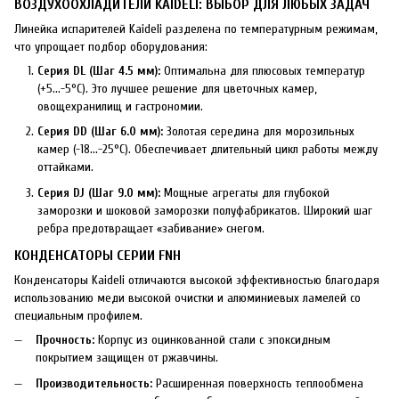
ВОЗДУХООХЛАДИТЕЛИ KAIDELI: ВЫБОР ДЛЯ ЛЮБЫХ ЗАДАЧ
Линейка испарителей Kaideli разделена по температурным режимам,
что упрощает подбор оборудования:
Серия DL (Шаг 4.5 мм):
Оптимальна для плюсовых температур
(+5...-5°C). Это лучшее решение для цветочных камер,
овощехранилищ и гастрономии.
Серия DD (Шаг 6.0 мм):
Золотая середина для морозильных
камер (-18...-25°C). Обеспечивает длительный цикл работы между
оттайками.
Серия DJ (Шаг 9.0 мм):
Мощные агрегаты для глубокой
заморозки и шоковой заморозки полуфабрикатов. Широкий шаг
ребра предотвращает «забивание» снегом.
КОНДЕНСАТОРЫ СЕРИИ FNH
Конденсаторы Kaideli отличаются высокой эффективностью благодаря
использованию меди высокой очистки и алюминиевых ламелей со
специальным профилем.
Прочность:
Корпус из оцинкованной стали с эпоксидным
покрытием защищен от ржавчины.
Производительность:
Расширенная поверхность теплообмена