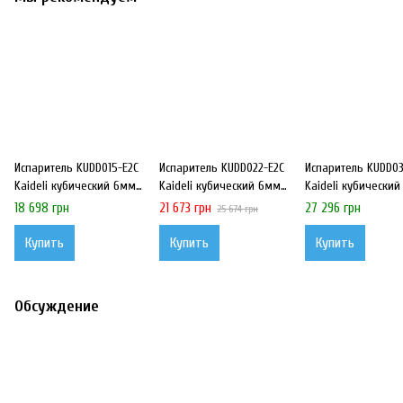
Испаритель KUDD015-E2C
Испаритель KUDD022-E2C
Испаритель KUDD03
Kaideli кубический 6мм
Kaideli кубический 6мм
Kaideli кубически
ламель
ламель
ламель
18 698 грн
21 673 грн
27 296 грн
25 674 грн
Купить
Купить
Купить
Обсуждение