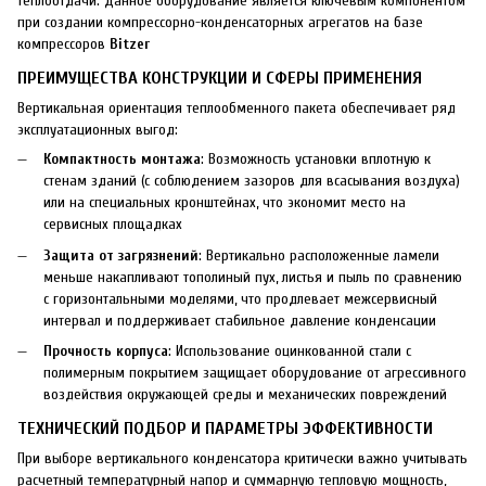
теплоотдачи. Данное оборудование является ключевым компонентом
при создании компрессорно-конденсаторных агрегатов на базе
компрессоров
Bitzer
ПРЕИМУЩЕСТВА КОНСТРУКЦИИ И СФЕРЫ ПРИМЕНЕНИЯ
Вертикальная ориентация теплообменного пакета обеспечивает ряд
эксплуатационных выгод:
Компактность монтажа
: Возможность установки вплотную к
стенам зданий (с соблюдением зазоров для всасывания воздуха)
или на специальных кронштейнах, что экономит место на
сервисных площадках
Защита от загрязнений
: Вертикально расположенные ламели
меньше накапливают тополиный пух, листья и пыль по сравнению
с горизонтальными моделями, что продлевает межсервисный
интервал и поддерживает стабильное давление конденсации
Прочность корпуса
: Использование оцинкованной стали с
полимерным покрытием защищает оборудование от агрессивного
воздействия окружающей среды и механических повреждений
ТЕХНИЧЕСКИЙ ПОДБОР И ПАРАМЕТРЫ ЭФФЕКТИВНОСТИ
При выборе вертикального конденсатора критически важно учитывать
расчетный температурный напор и суммарную тепловую мощность,