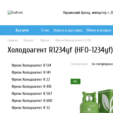
Перейти к основному контенту
Украинский бренд, импортер с 201
Каталог
О нас
Оплата и доставка
Обмен и возврат
Главная
Каталог
Фреон
Фреон Холодоагент R 1234
Холодоагент R1234yf (HFO-1234yf)
Сортировка:
по популярнос
Фреон Холодоагент R 134
Фреон Холодоагент R 141
Фреон Холодоагент R 22
ХИТ
Фреон Холодоагент R 410
Фреон Холодоагент R 507
Фреон Холодоагент R 600
Фреон Холодоагент R 32