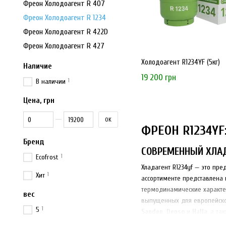
Фреон Холодоагент R 407
Фреон Холодоагент R 1234
Фреон Холодоагент R 422D
Фреон Холодоагент R 427
Холодоагент R1234YF (5кг)
Наличие
19 200 грн
1
В наличии
Цена, грн
От Цена, грн
До Цена, грн
OK
ФРЕОН R1234Y
Бренд
СОВРЕМЕННЫЙ ХЛА
1
Ecofrost
Хладагент R1234yf — это пр
1
Хит
ассортименте представлена
термодинамические характе
вес
выпущенных для европейског
1
5
Sanden, Denso
и
Halla
, а т