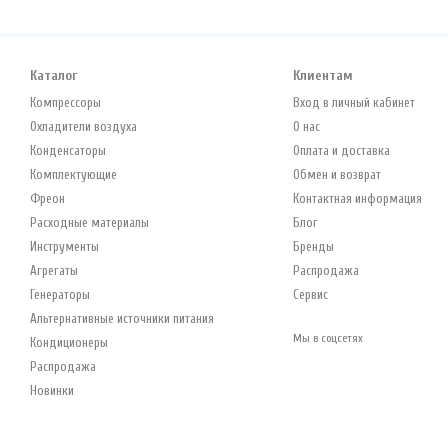
ТЕХНИЧЕСКИЕ ПРЕИМУЩЕС
Профессиональное использов
Ультранизкий GWP
: По
Каталог
Клиентам
на сегодняшний день
Компрессоры
Вход в личный кабинет
Совместимость с сущ
Охладители воздуха
О нас
минимальными конструк
Конденсаторы
Оплата и доставка
Высокая химическая с
Комплектующие
Обмен и возврат
вызвать коррозию алюм
Фреон
Контактная информация
Энергоэффективность
:
Расходные материалы
Блог
Инструменты
Бренды
ОСОБЕННОСТИ СЕРВИСА 
Агрегаты
Распродажа
Согласно официальной технич
Генераторы
Сервис
специализированного серви
Альтернативные источники питания
смазки систем на R1234yf ис
Мы в соцсетях
Кондиционеры
числе под маркой
Ecofrost
)
Распродажа
гарантию качества от прямо
Новинки