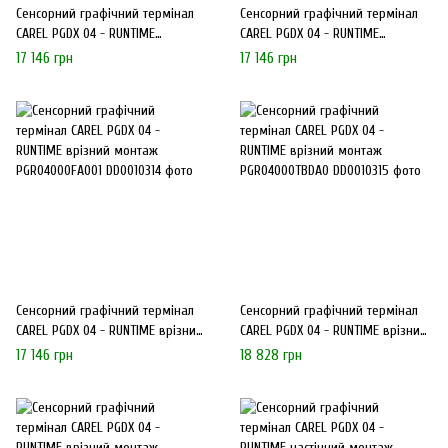
Сенсорний графічний термінал
Сенсорний графічний термінал
CAREL PGDX 04 - RUNTIME
CAREL PGDX 04 - RUNTIME
настінний монтаж
настінний монтаж
17 146 грн
17 146 грн
PGR04000FA000
PGR04000RA000
Сенсорний графічний термінал
Сенсорний графічний термінал
CAREL PGDX 04 - RUNTIME врізний
CAREL PGDX 04 - RUNTIME врізний
монтаж PGR04000FA001
монтаж PGR04000TBDA0
17 146 грн
18 828 грн