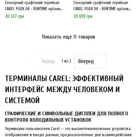
Сенсорний графічний термінал
Сенсорний графічний термінал
CAREL PGDX 04 - RUNTIME врізний
CAREL PGDX 04 - RUNTIME врізний
монтаж PGR04000WBA00
монтаж PGR04000TCDA0
20 327 грн
20 693 грн
Показать еще 11 товаров
Назад
Вперед
1
из 2
ТЕРМИНАЛЫ CAREL: ЭФФЕКТИВНЫЙ
ИНТЕРФЕЙС МЕЖДУ ЧЕЛОВЕКОМ И
СИСТЕМОЙ
ГРАФИЧЕСКИЕ И СИМВОЛЬНЫЕ ДИСПЛЕИ ДЛЯ ПОЛНОГО
КОНТРОЛЯ ХОЛОДИЛЬНЫХ УСТАНОВОК
Терминалы пользователя Carel — это высокотехнологичные устройства
отображения и ввода данных, предназначенные для взаимодействия