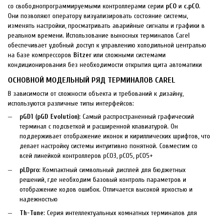
со свободнопрограммируемыми контроллерами серии
pCO
и
c.pCO
.
Они позволяют оператору визуализировать состояние системы,
изменять настройки, просматривать аварийные сигналы и графики в
реальном времени. Использование выносных терминалов Carel
обеспечивает удобный доступ к управлению холодильной централью
на базе компрессоров
Bitzer
или сложными системами
кондиционирования без необходимости открытия щита автоматики
ОСНОВНОЙ МОДЕЛЬНЫЙ РЯД ТЕРМИНАЛОВ CAREL
В зависимости от сложности объекта и требований к дизайну,
используются различные типы интерфейсов:
pGD1 (pGD Evolution)
: Самый распространенный графический
терминал с подсветкой и расширенной клавиатурой. Он
поддерживает отображение иконок и кириллических шрифтов, что
делает настройку системы интуитивно понятной. Совместим со
всей линейкой контроллеров pCO3, pCO5, pCO5+
pLDpro
: Компактный символьный дисплей для бюджетных
решений, где необходим базовый контроль параметров и
отображение кодов ошибок. Отличается высокой яркостью и
надежностью
Th-Tune
: Серия интеллектуальных комнатных терминалов для