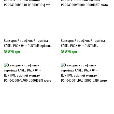
Сенсорний графічний термінал
Сенсорний графічний термінал
CAREL PGDX 04 - RUNTIME врізний
CAREL PGDX 04 - RUNTIME
монтаж PGR04000DBDA0
настінний монтаж
18 828 грн
18 828 грн
PGR04000WBD00