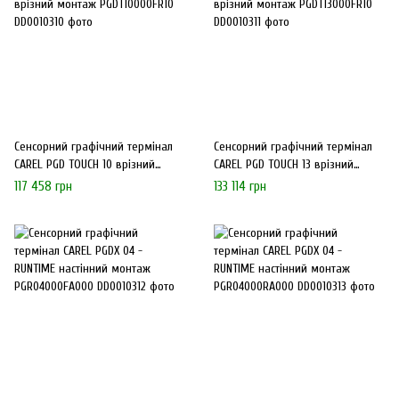
Сенсорний графічний термінал
Сенсорний графічний термінал
CAREL PGD TOUCH 10 врізний
CAREL PGD TOUCH 13 врізний
монтаж PGDT10000FR10
монтаж PGDT13000FR10
117 458 грн
133 114 грн