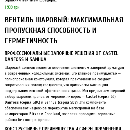
сервісним вентилем Шредера
1/4"SAE Castel 6570 (6590) / 5A
1 939 грн
ВЕНТИЛЬ ШАРОВЫЙ: МАКСИМАЛЬНАЯ
ПРОПУСКНАЯ СПОСОБНОСТЬ И
ГЕРМЕТИЧНОСТЬ
ПРОФЕССИОНАЛЬНЫЕ ЗАПОРНЫЕ РЕШЕНИЯ ОТ CASTEL
DANFOSS И SANHUA
Шаровый вентиль является ключевым элементом запорной арматуры
в современных холодильных системах. Его главное преимущество —
полнопроходная конструкция, которая практически не создает
сопротивления потоку хладагента, что критически важно для
поддержания высокой эффективности цикла. Мы предлагаем широкий
выбор шаровых кранов от мировых лидеров —
Castel (серия 65)
,
Danfoss (серия GBC)
и
Sanhua (серия SBV)
. Эти компоненты
обеспечивают надежное перекрытие магистралей на базе
компрессоров
Bitzer
и
Copeland
, позволяя проводить сервисные
работы без потери фреона
КОНСТРУКТИВНЫЕ ПРЕИМУЩЕСТВА И СФЕРЫ ПРИМЕНЕНИЯ