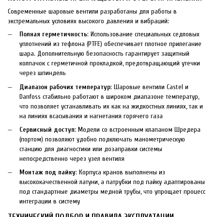
Современные шаровые вентили разработаны для работы в
экстремальных условиях высокого давления и вибраций:
Полная герметичность
: Использование специальных седловых
уплотнений из тефлона (PTFE) обеспечивает плотное прилегание
шара. Дополнительную безопасность гарантирует защитный
колпачок с герметичной прокладкой, предотвращающий утечки
через шпиндель
Диапазон рабочих температур
: Шаровые вентили Castel и
Danfoss стабильно работают в широком диапазоне температур,
что позволяет устанавливать их как на жидкостных линиях, так и
на линиях всасывания и нагнетания горячего газа
Сервисный доступ
: Модели со встроенным клапаном Шредера
(портом) позволяют удобно подключать манометрическую
станцию для диагностики или дозаправки системы
непосредственно через узел вентиля
Монтаж под пайку
: Корпуса кранов выполнены из
высококачественной латуни, а патрубки под пайку адаптированы
под стандартные диаметры медной трубы, что упрощает процесс
интеграции в систему
ТЕХНИЧЕСКИЙ ПОДБОР И ПРАВИЛА ЭКСПЛУАТАЦИИ