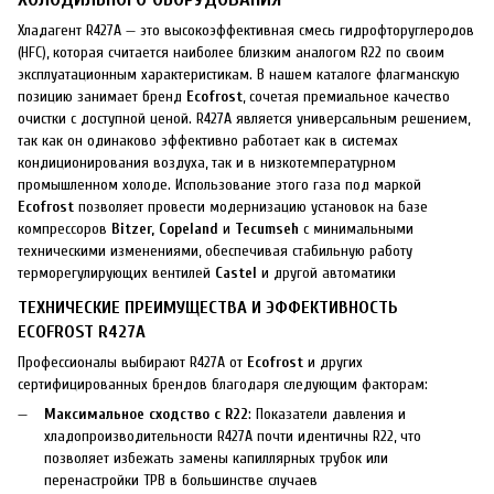
Хладагент R427A — это высокоэффективная смесь гидрофторуглеродов
(HFC), которая считается наиболее близким аналогом R22 по своим
эксплуатационным характеристикам. В нашем каталоге флагманскую
позицию занимает бренд
Ecofrost
, сочетая премиальное качество
очистки с доступной ценой. R427A является универсальным решением,
так как он одинаково эффективно работает как в системах
кондиционирования воздуха, так и в низкотемпературном
промышленном холоде. Использование этого газа под маркой
Ecofrost
позволяет провести модернизацию установок на базе
компрессоров
Bitzer, Copeland
и
Tecumseh
с минимальными
техническими изменениями, обеспечивая стабильную работу
терморегулирующих вентилей
Castel
и другой автоматики
ТЕХНИЧЕСКИЕ ПРЕИМУЩЕСТВА И ЭФФЕКТИВНОСТЬ
ECOFROST R427A
Профессионалы выбирают R427A от
Ecofrost
и других
сертифицированных брендов благодаря следующим факторам:
Максимальное сходство с R22
: Показатели давления и
хладопроизводительности R427A почти идентичны R22, что
позволяет избежать замены капиллярных трубок или
перенастройки ТРВ в большинстве случаев