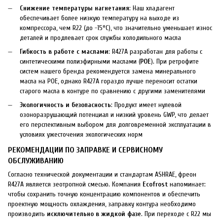
Снижение температуры нагнетания
: Наш хладагент
обеспечивает более низкую температуру на выходе из
компрессора, чем R22 (до -15°C), что значительно уменьшает износ
деталей и продлевает срок службы холодильного масла
Гибкость в работе с маслами
: R427A разработан для работы с
синтетическими полиэфирными маслами (
POE
). При ретрофите
систем нашего бренда рекомендуется замена минерального
масла на POE, однако R427A гораздо лучше переносит остатки
старого масла в контуре по сравнению с другими заменителями
Экологичность и безопасность
: Продукт имеет нулевой
озоноразрушающий потенциал и низкий уровень GWP, что делает
его перспективным выбором для долговременной эксплуатации в
условиях ужесточения экологических норм
РЕКОМЕНДАЦИИ ПО ЗАПРАВКЕ И СЕРВИСНОМУ
ОБСЛУЖИВАНИЮ
Согласно технической документации и стандартам ASHRAE, фреон
R427A является зеотропной смесью. Компания
Ecofrost
напоминает:
чтобы сохранить точную концентрацию компонентов и обеспечить
проектную мощность охлаждения, заправку контура необходимо
производить
исключительно в жидкой фазе
. При переходе с R22 мы