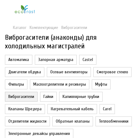
Каталог
Комплектующие
Виброгасители
Виброгасители (анаконды) для
холодильных магистралей
Автоматика
Запорная арматура
Castel
Двигатели обдува
Осевые вентиляторы
Смотровое стекло
Фильтры
Маслоотделители и ресиверы
Муфты
Виброгасители
Гайки
Капиллярные трубки
Клапаны Шредера
Нагревательный кабель
Carel
Отделители жидкости
Обратные клапаны
Теплообменники
Электронные девайсы управления