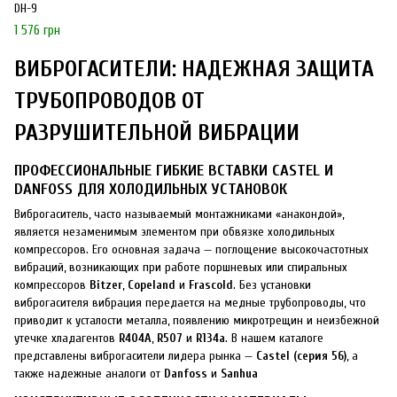
DH-9
1 576 грн
ВИБРОГАСИТЕЛИ: НАДЕЖНАЯ ЗАЩИТА
ТРУБОПРОВОДОВ ОТ
РАЗРУШИТЕЛЬНОЙ ВИБРАЦИИ
ПРОФЕССИОНАЛЬНЫЕ ГИБКИЕ ВСТАВКИ CASTEL И
DANFOSS ДЛЯ ХОЛОДИЛЬНЫХ УСТАНОВОК
Виброгаситель, часто называемый монтажниками «анакондой»,
является незаменимым элементом при обвязке холодильных
компрессоров. Его основная задача — поглощение высокочастотных
вибраций, возникающих при работе поршневых или спиральных
компрессоров
Bitzer
,
Copeland
и
Frascold
. Без установки
виброгасителя вибрация передается на медные трубопроводы, что
приводит к усталости металла, появлению микротрещин и неизбежной
утечке хладагентов
R404A
,
R507
и
R134a
. В нашем каталоге
представлены виброгасители лидера рынка —
Castel (серия 56)
, а
также надежные аналоги от
Danfoss
и
Sanhua