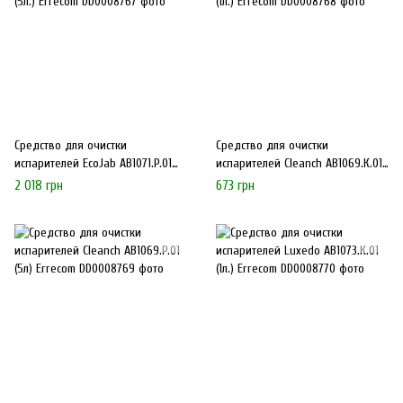
Средство для очистки
Средство для очистки
испарителей EcoJab AB1071.P.01
испарителей Cleanch AB1069.К.01
(5л.) Errecom
(1л.) Errecom
2 018 грн
673 грн