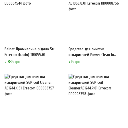
Belnet Промивочна рідина 5л;
Средство для очистки
Errecom (Італія) TR1055.01
испарителей Power Clean In
AB1063.U.01 Errecom
2 835 грн
715 грн