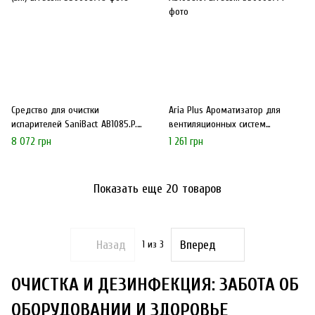
Средство для очистки
Aria Plus Ароматизатор для
испарителей SaniBact AB1085.P.01
вентиляционных систем
(5л.) Errecom
AB1096.01 Errecom
8 072 грн
1 261 грн
Показать еще 20 товаров
Назад
Вперед
1
из 3
ОЧИСТКА И ДЕЗИНФЕКЦИЯ: ЗАБОТА ОБ
ОБОРУДОВАНИИ И ЗДОРОВЬЕ