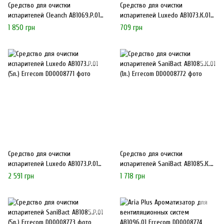
Средство для очистки
Средство для очистки
испарителей Cleanch AB1069.P.01
испарителей Luxedo AB1073.К.01
(5л) Errecom
(1л.) Errecom
1 850 грн
709 грн
Средство для очистки
Средство для очистки
испарителей Luxedo AB1073.P.01
испарителей SaniBact AB1085.К.01
(5л.) Errecom
(1л.) Errecom
2 591 грн
1 718 грн