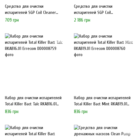
Средство для очистки
Средство для очистки
испарителей SGP Coil Cleaner
испарителей SGP Coil
AB1244.K.S1 Errecom
CleanerAB1244.P.01 Errecom
709 грн
2 186 грн
Набор для очистки испарителей
Набор для очистки испарителей
Total Killer Bact Talc RKAB16.01
Total Killer Bact Mint RKAB19.01
Errecom
Errecom
836 грн
836 грн