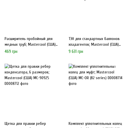
Расширитель пробойный для
ТЭН для стандартных баллонов
медных труб; Mastercool (США)
хладагентов; Mastercool (США)
MC-70040
МС-98250-220
469 грн
9 631 грн
Щетка для правки ребер
Комплект уплотнительных колец