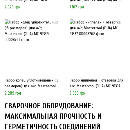
91336
2 329 грн
1 167 грн
Набор колец уплотнительных (18
Набор ниппелей + отвертка для
размеров) для а/с; Mastercool
а/с; Mastercool (США) MC-91337
(США) MC-91339
2 289 грн
3 969 грн
СВАРОЧНОЕ ОБОРУДОВАНИЕ:
МАКСИМАЛЬНАЯ ПРОЧНОСТЬ И
ГЕРМЕТИЧНОСТЬ СОЕДИНЕНИЙ