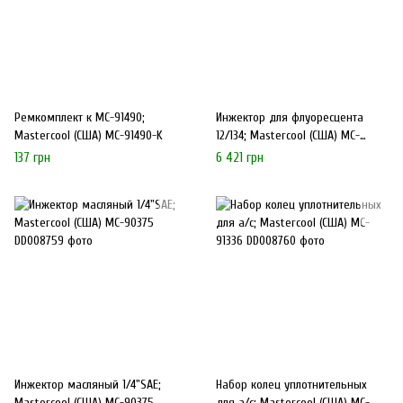
Ремкомплект к МС-91490;
Инжектор для флуоресцента
Mastercool (США) MC-91490-K
12/134; Mastercool (США) MC-
53123-А
137 грн
6 421 грн
Инжектор масляный 1/4"SAE;
Набор колец уплотнительных
Mastercool (США) MC-90375
для а/с; Mastercool (США) MC-