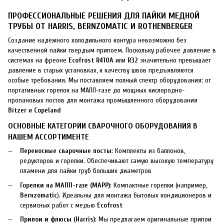
ПРОФЕССИОНАЛЬНЫЕ РЕШЕНИЯ ДЛЯ ПАЙКИ МЕДНОЙ
ТРУБЫ ОТ HARRIS, BERNZOMATIC И ROTHENBERGER
Создание надежного холодильного контура невозможно без
качественной пайки твердым припоем. Поскольку рабочее давление в
системах на фреоне
Ecofrost R410A
или
R32
значительно превышает
давление в старых установках, к качеству швов предъявляются
особые требования. Мы поставляем полный спектр оборудования: от
портативных горелок на МАПП-газе до мощных кислородно-
пропановых постов для монтажа промышленного оборудования
Bitzer
и
Copeland
ОСНОВНЫЕ КАТЕГОРИИ СВАРОЧНОГО ОБОРУДОВАНИЯ В
НАШЕМ АССОРТИМЕНТЕ
Переносные сварочные посты
: Комплекты из баллонов,
редукторов и горелки. Обеспечивают самую высокую температуру
пламени для пайки труб больших диаметров
Горелки на МАПП-газе (MAPP)
: Компактные горелки (например,
Bernzomatic
). Идеальны для монтажа бытовых кондиционеров и
сервисных работ с медью
Ecofrost
Припои и флюсы (Harris)
: Мы предлагаем оригинальные припои