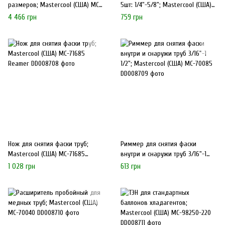
размеров; Mastercool (США) MC-
5шт: 1/4"-5/8"; Mastercool (США)
70078
MC-70048
4 466 грн
759 грн
Нож для снятия фаски труб;
Риммер для снятия фаски
Mastercool (США) MC-71685
внутри и снаружи труб 3/16"-1
Reamer
1/2"; Mastercool (США) МС-70085
1 028 грн
613 грн