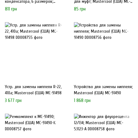
конденсатора, 6 размеров;
для муфт; Mastercool (США) MC-
Mastercool (США) MC-90925
OR (82 series)
811 грн
85 грн
Устр. для замены ниппеля R-22,
Устройство для замены ниппеля;
410a; Mastercool (США) MC-91498
Mastercool (США) MC-91490
3 677 грн
1 868 грн