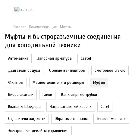
Каталог
Комплектующие
Муфты
Муфты и быстроразъемные соединения
для холодильной техники
Автоматика
Запорная арматура
Castel
Двигатели обдува
Осевые вентиляторы
Смотровое стекло
Фильтры
Маслоотделители и ресиверы
Муфты
Виброгасители
Гайки
Капиллярные трубки
Клапаны Шредера
Нагревательный кабель
Carel
Отделители жидкости
Обратные клапаны
Теплообменники
Электронные девайсы управления