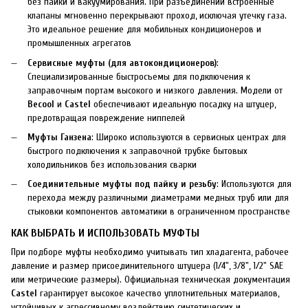
без пайки и вакуумирования. При разъединении встроенные
клапаны мгновенно перекрывают проход, исключая утечку газа.
Это идеальное решение для мобильных кондиционеров и
промышленных агрегатов
Сервисные муфты (для автокондиционеров)
:
Специализированные быстросъемы для подключения к
заправочным портам высокого и низкого давления. Модели от
Becool
и
Castel
обеспечивают идеальную посадку на штуцер,
предотвращая повреждение ниппелей
Муфты Ганзена
: Широко используются в сервисных центрах для
быстрого подключения к заправочной трубке бытовых
холодильников без использования сварки
Соединительные муфты под пайку и резьбу
: Используются для
перехода между различными диаметрами медных труб или для
стыковки компонентов автоматики в ограниченном пространстве
КАК ВЫБРАТЬ И ИСПОЛЬЗОВАТЬ МУФТЫ
При подборе муфты необходимо учитывать тип хладагента, рабочее
давление и размер присоединительного штуцера (1/4", 3/8", 1/2" SAE
или метрические размеры). Официальная техническая документация
Castel
гарантирует высокое качество уплотнительных материалов,
устойчивых к агрессивному воздействию синтетических и