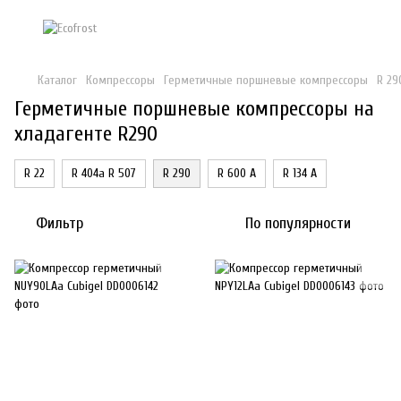
Каталог
Компрессоры
Герметичные поршневые компрессоры
R 29
Герметичные поршневые компрессоры на
хладагенте R290
R 22
R 404a R 507
R 290
R 600 A
R 134 А
Фильтр
По популярности