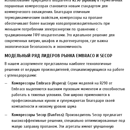
Использование природного хладагента
R290 (пропан)
в герметичных
поршневых компрессорах становится новым стандартом для
коммерческого охлаждения. Благодаря отличным
термодинамическим свойствам, компрессоры на пропане
обеспечивают более высокую холодопроизводительность при
меньшем потреблении электроэнергии по сравнению с
традиционными ГФУ-хладагентами. Это идеальное решение для
современных витрин, шкафов и льдогенераторов, где важна
экологическая безопасность и экономичность
МОДЕЛЬНЫЙ РЯД ЛИДЕРОВ РЫНКА EMBRACO И SECOP
В нашем ассортименте представлены наиболее технологичные
решения от ведущих производителей, специализирующихся на работе
с углеводородами:
Компрессоры Embraco (Aspera)
: Серии моделей на R290 от
Embraco выделяются высоким пусковым моментом и способностью
работать в тяжелых условиях. Они широко применяются в
профессиональных кухнях и супермаркетах благодаря своей
компактности и низкому уровню шума
Компрессоры Secop (Danfoss)
: Производитель Secop предлагает
высокоэффективные решения, специально оптимизированные под
малую заправку пропаном. Эти агрегаты имеют улучшенную