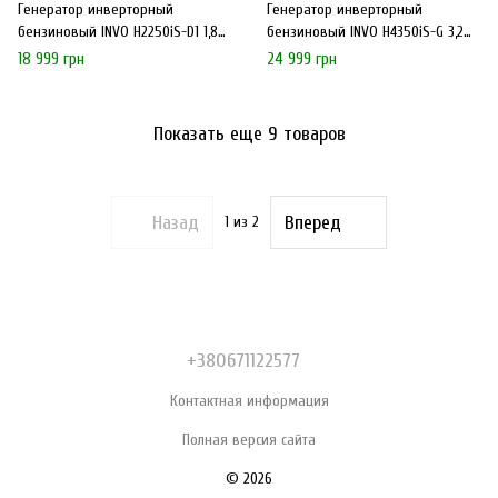
Генератор инверторный
Генератор инверторный
бензиновый INVO H2250iS-D1 1,8
бензиновый INVO H4350iS-G 3,2
кВт 220 V ручной запуск
кВт 220 V ручной запуск
18 999 грн
24 999 грн
Показать еще 9 товаров
Назад
Вперед
1
из 2
+380671122577
Контактная информация
Полная версия сайта
© 2026