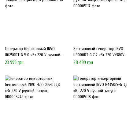
Генератор бензиновый INVO
Бензиновый генератор INVO
H6250DT-G 5.0 кВт 220 V ручной
H9000DT-G 7.2 кВт 220 V/380V
запуск/электростартер
ручной запуск/электростартер
23 999 грн
28 499 грн