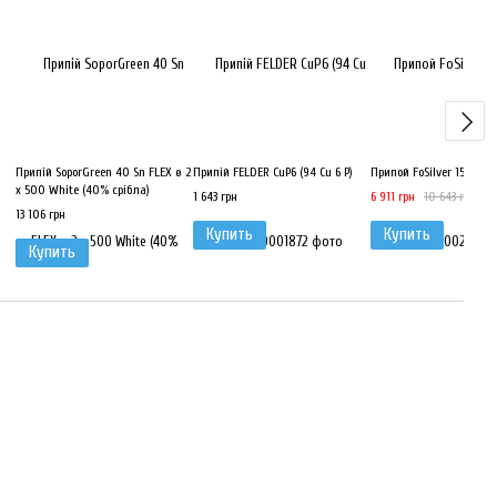
Припій SoporGreen 40 Sn FLEX ø 2
Припій FELDER CuP6 (94 Cu 6 P)
Припой FoSilver 15 Rod 
x 500 White (40% срібла)
1 643 грн
6 911 грн
10 643 грн
13 106 грн
Купить
Купить
Купить