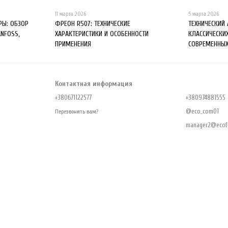
11 марта 2026
5 марта 2026
Ы: ОБЗОР
ФРЕОН R507: ТЕХНИЧЕСКИЕ
ТЕХНИЧЕСКИЙ
ANFOSS,
ХАРАКТЕРИСТИКИ И ОСОБЕННОСТИ
КЛАССИЧЕСКИ
ПРИМЕНЕНИЯ
СОВРЕМЕННЫХ
Контактная информация
+380671122577
+380974881555
@eco_com01
Перезвонить вам?
manager2@ecofr