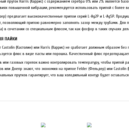
ный пруток Harris (Харрис) с содержанием серебра 0% или 2% является баз
ловиях повышенной вибрации, рекомендуется использовать припой с более 
ер) предлагает высококачественные припои серий L-Ag2P и L-Ag5P. Продукц
, позволяющий припою равномерно заполнять зазор между трубами. Для пай
а) в сочетании со специальным флюсом, так как фосфор в таких случаях де
ИЯ ПАЙКИ
Castolin (Кастолин) или Harris (Харрис) не сработает должным образом без
ьзуется флюс в виде пасты или порошка. Качественный флюс предотвращае
 или газовых горелок важно контролировать температуру, чтобы припой рас
ков или Днепр знают, что экономия на припое Felder (Фельдер) или Castoli
альных прутков гарантирует, что ваш холодильный контур будет оставатьс