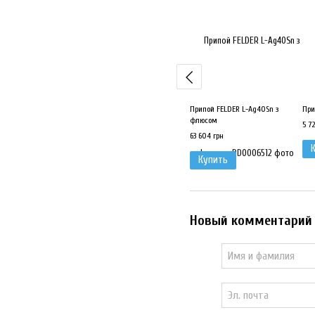
Припой FELDER L-Ag40Sn з
При
флюсом
5 72
63 604 грн
Купить
Новый комментарий