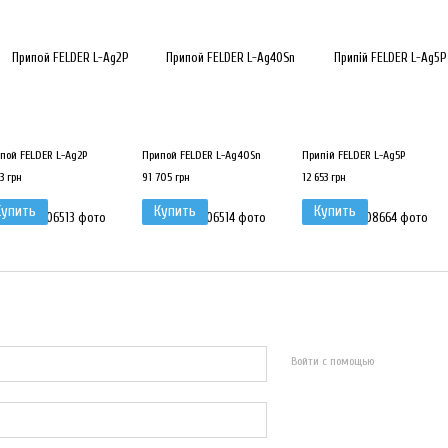
пой FELDER L-Ag2P
Припой FELDER L-Ag40Sn
Припій FELDER L-Ag5P
3 грн
91 705 грн
12 653 грн
Купить
Купить
Купить
Войти с помощью