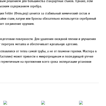
овым решением для большинства стандартных стыков. Однако, если
высоким содержанием серебра.
ия Felder (Фельдер) ценится за стабильный химический состав и
ки стали, латуни или бронзы обязательно используется серебряный
лает соединение хрупким.
 подготовки поверхности. Для удаления оксидной пленки и улучшения
т перегрев металла и обеспечивает идеальную адгезию.
плавлялся от тепла самой трубы, а не от пламени горелки. Мастера в
n (Кастолин) может привести к микротрещинам и последующей утечке
я герметичным на протяжении всего срока эксплуатации установки