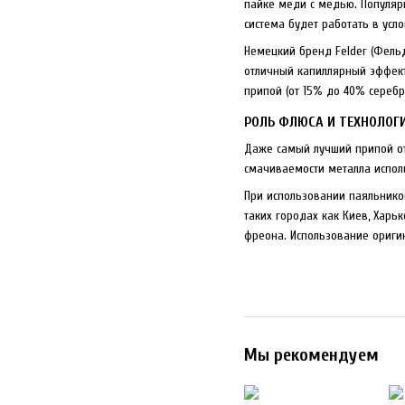
пайке меди с медью. Популяр
система будет работать в ус
Немецкий бренд Felder (Фельд
отличный капиллярный эффект
припой (от 15% до 40% серебр
РОЛЬ ФЛЮСА И ТЕХНОЛОГ
Даже самый лучший припой от 
смачиваемости металла испол
При использовании паяльников
таких городах как Киев, Харь
фреона. Использование оригин
Мы рекомендуем