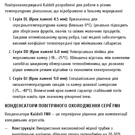
Повітроохолоджувачі Kaideli розроблені для роботи в різних
температурних діапазонах, що відображено в їхньому маркуванні:
Серія DL (Крок ламелі 4.5 мм):
Призначена для
середньотемпературних камер (близько 0°C). Ідеально підходить
для зберігання фруктів, овочів та свіжих молочних продуктів.
Завдяки оптимізованому кроку ребра, такі моделі забезпечують
високий коефіцієнт теплопередачі при мінімальних габаритах.
Серія DD (Крок ламелі 6.0 мм):
Універсальна лінійка для
морозильних камер (-18...-25°C). Збільшена відстань між ламелями
запобігає швидкому обмерзанню теплообмінника, що дозволяє
рідше вмикати режим відтайки та економити електроенергію.
Серія DJ (Крок ламелі 9.0 мм):
Спеціалізоване рішення для
низькотемпературних складів та камер шокової заморозки
(-25...-40°C). Величезний крок ламелі гарантує стабільний потік
повітря навіть при значному утворенні інею.
КОНДЕНСАТОРИ ПОВІТРЯНОГО ОХОЛОДЖЕННЯ СЕРІЇ FNH
Конденсатори
Kaideli FNH
— це перевірене рішення для комплектації
холодильних агрегатів.
Конструкція:
Використання високоякісної мідної трубки з
внутрішньою насічкою збільшує площу теплообміну на 20-30%