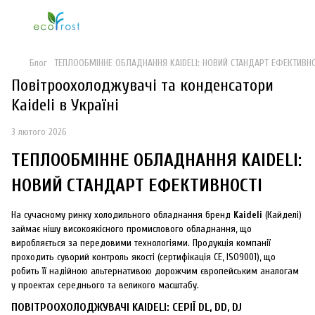
Блог
ТЕПЛООБМІННЕ ОБЛАДНАННЯ KAIDELI: НОВИЙ СТАНДАРТ ЕФЕКТИВНО
Повітроохолоджувачі та конденсатори
Kaideli в Україні
3 лютого 2026
ТЕПЛООБМІННЕ ОБЛАДНАННЯ KAIDELI:
НОВИЙ СТАНДАРТ ЕФЕКТИВНОСТІ
На сучасному ринку холодильного обладнання бренд
Kaideli
(Кайделі)
займає нішу високоякісного промислового обладнання, що
виробляється за передовими технологіями. Продукція компанії
проходить суворий контроль якості (сертифікація CE, ISO9001), що
робить її надійною альтернативою дорожчим європейським аналогам
у проектах середнього та великого масштабу.
ПОВІТРООХОЛОДЖУВАЧІ KAIDELI: СЕРІЇ DL, DD, DJ