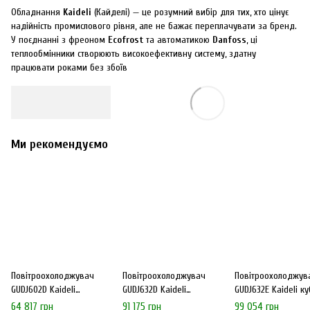
Обладнання
Kaideli
(Кайделі) — це розумний вибір для тих, хто цінує
надійність промислового рівня, але не бажає переплачувати за бренд.
У поєднанні з фреоном
Ecofrost
та автоматикою
Danfoss
, ці
теплообмінники створюють високоефективну систему, здатну
працювати роками без збоїв
Ми рекомендуємо
Повітроохолоджувач
Повітроохолоджувач
Повітроохолоджув
GUDJ602D Kaideli
GUDJ632D Kaideli
GUDJ632E Kaideli к
кубічний 9мм ламель
кубічний 9мм ламель
9мм ламель
64 817 грн
91 175 грн
99 054 грн