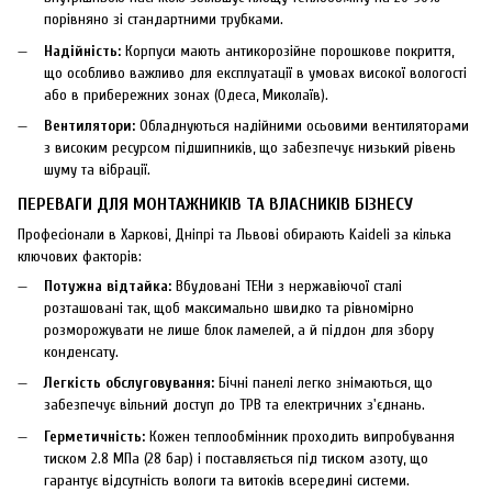
порівняно зі стандартними трубками.
Надійність:
Корпуси мають антикорозійне порошкове покриття,
що особливо важливо для експлуатації в умовах високої вологості
або в прибережних зонах (Одеса, Миколаїв).
Вентилятори:
Обладнуються надійними осьовими вентиляторами
з високим ресурсом підшипників, що забезпечує низький рівень
шуму та вібрації.
ПЕРЕВАГИ ДЛЯ МОНТАЖНИКІВ ТА ВЛАСНИКІВ БІЗНЕСУ
Професіонали в Харкові, Дніпрі та Львові обирають Kaideli за кілька
ключових факторів:
Потужна відтайка:
Вбудовані ТЕНи з нержавіючої сталі
розташовані так, щоб максимально швидко та рівномірно
розморожувати не лише блок ламелей, а й піддон для збору
конденсату.
Легкість обслуговування:
Бічні панелі легко знімаються, що
забезпечує вільний доступ до ТРВ та електричних з'єднань.
Герметичність:
Кожен теплообмінник проходить випробування
тиском 2.8 МПа (28 бар) і поставляється під тиском азоту, що
гарантує відсутність вологи та витоків всередині системи.