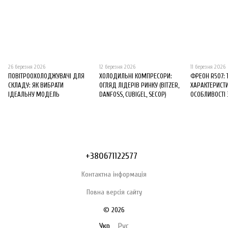
26 березня 2026
12 березня 2026
11 березня 2026
ПОВІТРООХОЛОДЖУВАЧІ ДЛЯ
ХОЛОДИЛЬНІ КОМПРЕСОРИ:
ФРЕОН R507: 
СКЛАДУ: ЯК ВИБРАТИ
ОГЛЯД ЛІДЕРІВ РИНКУ (BITZER,
ХАРАКТЕРИСТИ
ІДЕАЛЬНУ МОДЕЛЬ
DANFOSS, CUBIGEL, SECOP)
ОСОБЛИВОСТІ
+380671122577
Контактна інформація
Повна версія сайту
© 2026
Укр
Рус