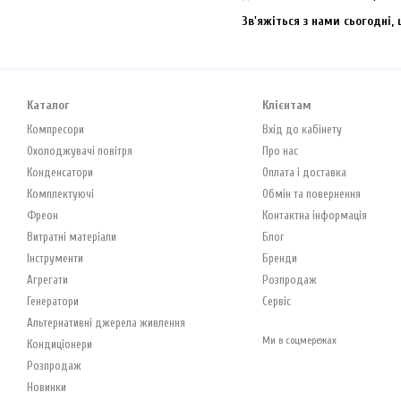
Зв'яжіться з нами сьогодні
Каталог
Клієнтам
Компресори
Вхід до кабінету
Охолоджувачі повітря
Про нас
Конденсатори
Оплата і доставка
Комплектуючі
Обмін та повернення
Фреон
Контактна інформація
Витратні матеріали
Блог
Інструменти
Бренди
Агрегати
Розпродаж
Генератори
Сервіс
Альтернативні джерела живлення
Ми в соцмережах
Кондиціонери
Розпродаж
Новинки