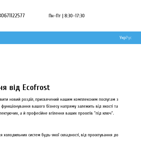
80671122577
Пн–Пт | 8:30–17:30
Укр
Рус
я від Ecofrost
тавити новий розділ, присвячений нашим комплексним послугам з
 функціонування вашого бізнесу напряму залежить від якості та
ктуючих, а й професійне втілення ваших проєктів "під ключ".
ня холодильних систем будь-якої складності, від проєктування до