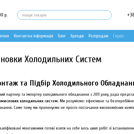
+3
11 р.
нення
Контактна інформація
Блог
Бренди
Розпродаж
Сервіс
ановки Холодильних Систем
нтаж та Підбір Холодильного Обладнанн
ний партнер та імпортер холодильного обладнання з 2011 року, рада предс
омислових холодильних систем
. Ми розуміємо: ефективне та безперебійне
днання. Саме тому ми пропонуємо не просто постачання високоякісних компле
валіфіковані монтажники готові взяти на себе весь цикл робіт зі встановлен