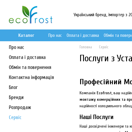
Перейти до основного контенту
Український бренд, імпортер з 20
Каталог
Про нас
Оплата і доставка
Обмін та повер
Про нас
Головна
Сервіс
Послуги з Уст
Оплата і доставка
Обмін та повернення
Контактна інформація
Професійний Мо
Блог
Компанія
Ecofrost
, ваш надій
Бренди
монтажу комерційних та пр
надійності холодильного обла
Розпродаж
Наші Послуги
Сервіс
Наші досвідчені інженери та к