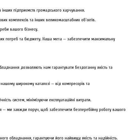
та інших підприємств громадського харчування.
ових комплексів та інших великомасштабних об'єктів.
реби вашого бізнесу.
ших потреб та бюджету. Наша мета — забезпечити максимальну
обладнання дозволяють нам гарантувати бездоганну якість та
 нашому широкому каталозі — від компресорів та
ість систем, мінімізуючи експлуатаційні витрати.
ня — ми завжди поруч, щоб забезпечити безперебійну роботу вашого
ого обладнання, гарантуючи його найвищу якість та надійність.