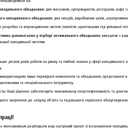
пеціалізуємося на:
олодильного обладнання:
для магазинів, супермаркетів, ресторанів, кафе 
ого холодильного обладнання:
для складів, виробничих цехів, агропромисл
:
розробка та впровадження систем, повністю адаптованих під унікальні пот
тивно допомагаємо у підборі оптимального обладнання
, виходячи з ва
 вашої холодильної системи.
льше десяти років роботи на ринку та глибокі знання у сфері холодильного 
у.
икористовуємо лише перевірені компоненти та обладнання, представлені в
втоматики та спеціалізованого інструменту.
сть:
Наші рішення забезпечують максимальну енергоефективність та довговічн
шого звернення до запуску об'єкта та подальшого сервісного обслуговуван
праці!
 монтажникам реалізувати ваш наступний проєкт зі встановлення холодильн