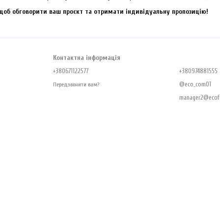
, щоб обговорити ваш проєкт та отримати індивідуальну пропозицію!
Контактна інформація
+380671122577
+380974881555
@eco_com01
Передзвонити вам?
manager2@ecofr