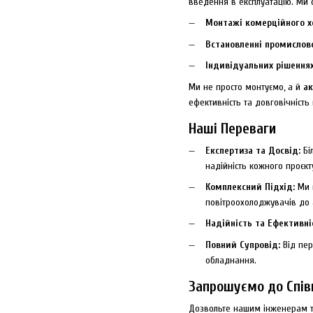
введення в експлуатацію. Ми с
Монтажі комерційного х
Встановленні промислов
Індивідуальних рішеннях
Ми не просто монтуємо, а й
ак
ефективність та довговічність
Наші Переваги
Експертиза та Досвід:
Бі
надійність кожного проєкт
Комплексний Підхід:
Ми в
повітроохолоджувачів до а
Надійність та Ефективні
Повний Супровід:
Від пер
обладнання.
Запрошуємо до Спів
Дозвольте нашим інженерам та