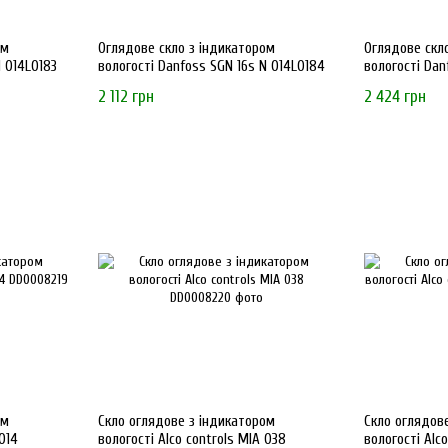
ом
Оглядове скло з індикатором
Оглядове скл
N 014L0183
вологості Danfoss SGN 16s N 014L0184
вологості Dan
2 112 грн
2 424 грн
ом
Скло оглядове з індикатором
Скло оглядов
014
вологості Alco controls MIA 038
вологості Alco