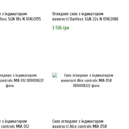
о з індикатором
Оглядове скло з індикатором
foss SGN 18s N 014L0195
вологості Danfoss SGN 22s N 014L0186
3 516 грн
е з індикатором
Скло оглядове з індикатором
 controls MIA 012
вологості Alco controls MIA 058