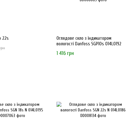
о 22s
Оглядове скло з індикатором
вологості Danfoss SGP10s 014L0192
грн
1 416 грн