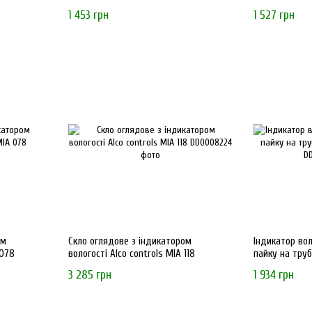
1 453 грн
1 527 грн
ом
Скло оглядове з індикатором
Індикатор вол
 078
вологості Alco controls MIA 118
пайку на труб
3 285 грн
1 934 грн