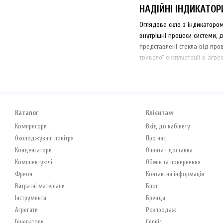
НАДІЙНІ ІНДИКАТОР
Оглядове скло з індикатором
внутрішні процеси системи, 
представлені стекла від пр
тривалої експлуатації в агр
КЛЮЧОВІ ФУНКЦІЇ ТА ПЕ
Встановлення якісного огляд
Моніторинг заповнення
Каталог
Клієнтам
пухирців часто вказує н
Компресори
Вхід до кабінету
Визначення вологості
: 
Охолоджувачі повітря
Про нас
необхідність терміново
Конденсатори
Оплата і доставка
Висока стійкість
: Суча
Комплектуючі
Обмін та повернення
Різноманітність викона
Фреон
Контактна інформація
автоматики
Витратні матеріали
Блог
Інструменти
Бренди
ТЕХНІЧНИЙ ПІДБІР ТА ОС
Агрегати
Розпродаж
При виборі оглядового скла 
Генератори
Сервіс