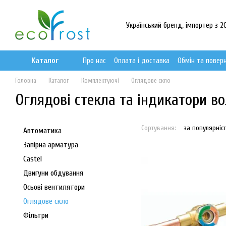
Перейти до основного контенту
Український бренд, імпортер з 20
Каталог
Про нас
Оплата і доставка
Обмін та повер
Головна
Каталог
Комплектуючі
Оглядове скло
Оглядові стекла та індикатори в
Сортування:
за популярніс
Автоматика
Запірна арматура
Castel
Двигуни обдування
Осьові вентилятори
Оглядове скло
Фільтри