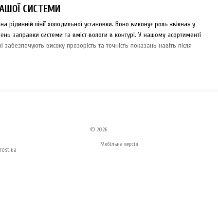
ВАШОЇ СИСТЕМИ
а рідинній лінії холодильної установки. Воно виконує роль «вікна» у
ень заправки системи та вміст вологи в контурі. У нашому асортименті
які забезпечують високу прозорість та точність показань навіть після
ть про правильну заправку фреонами
R404A
,
R507
або
R134a
. Поява
 вологи. Зелений колір означає «сухо», жовтий — сигналізує про
© 2026
компресора
Bitzer
чи
Copeland
Мобільна версія
ost.ua
м на R410A) та мають антикорозійне покриття корпусу
ням (SAE), що дозволяє легко інтегрувати їх у будь-яку схему
ажливо пам'ятати, що чутливість індикатора вологості залежить від