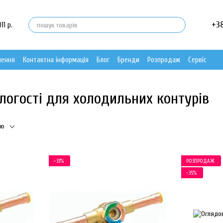
+3
11 р.
нення
Контактна інформація
Блог
Бренди
Розпродаж
Сервіс
ологості для холодильних контурів
тю
−33%
РОЗПРОДАЖ
−35%