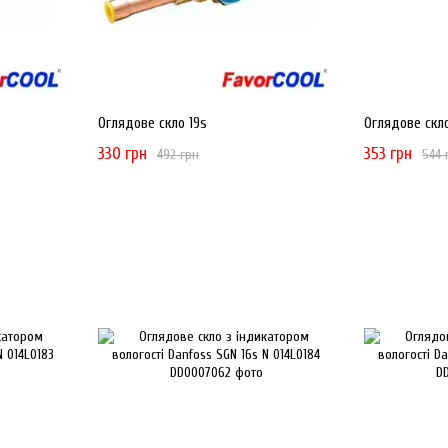
Оглядове скло 19s
Оглядове скл
330 грн
353 грн
492 грн
544 