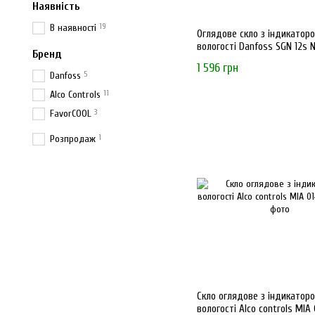
Наявність
19
В наявності
Оглядове скло з індикатор
вологості Danfoss SGN 12s 
Бренд
1 596 грн
5
Danfoss
11
Alco Controls
3
FavorCOOL
1
Розпродаж
Скло оглядове з індикатор
вологості Alco controls MIA 