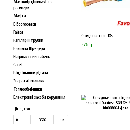
Масловідділювачі та
ресивери
Муфти
Віброгасники
Гайки
Оглядове скло 10s
Капілярні трубки
576 грн
Клапани Шредера
Нагрівальний кабель
Carel
Віддільники рідини
Зворотні клапани
Теплообмінники
Електронні засоби керування
Ціна, грн
Від Ціна, грн
До Ціна, грн
ОК