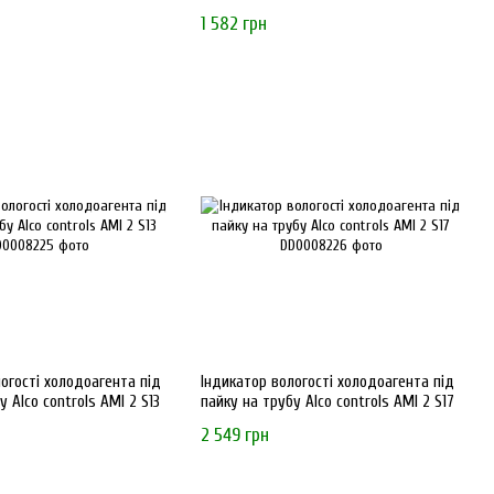
1 582 грн
огості холодоагента під
Індикатор вологості холодоагента під
у Alco controls AMI 2 S13
пайку на трубу Alco controls AMI 2 S17
2 549 грн