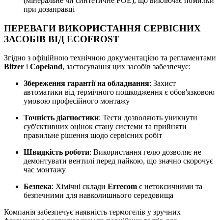
(мінеральне чи синтетичне POE), що виключає помилки
при дозаправці
ПЕРЕВАГИ ВИКОРИСТАННЯ СЕРВІСНИХ
ЗАСОБІВ ВІД ECOFROST
Згідно з офіційною технічною документацією та регламентами
Bitzer
і
Copeland
, застосування цих засобів забезпечує:
Збереження гарантії на обладнання
: Захист
автоматики від термічного пошкодження є обов'язковою
умовою професійного монтажу
Точність діагностики
: Тести дозволяють уникнути
суб'єктивних оцінок стану системи та прийняти
правильне рішення щодо сервісних робіт
Швидкість роботи
: Використання гелю дозволяє не
демонтувати вентилі перед пайкою, що значно скорочує
час монтажу
Безпека
: Хімічні склади
Errecom
є нетоксичними та
безпечними для навколишнього середовища
Компанія забезпечує наявність термогелів у зручних