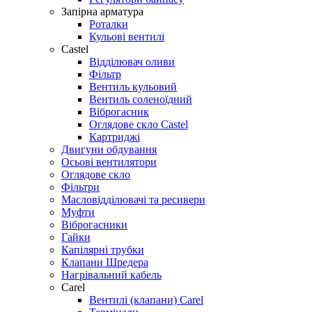
Запірна арматура
Роталки
Кульові вентилі
Castel
Відділювач оливи
Фільтр
Вентиль кульовий
Вентиль соленоїдний
Віброгасник
Оглядове скло Castel
Картриджі
Двигуни обдування
Осьові вентилятори
Оглядове скло
Фільтри
Масловідділювачі та ресивери
Муфти
Віброгасники
Гайки
Капілярні трубки
Клапани Шредера
Нагрівальний кабель
Carel
Вентилі (клапани) Carel