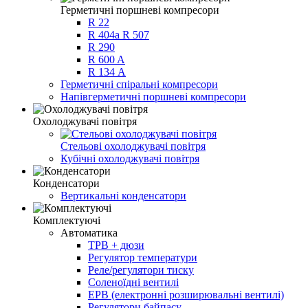
Герметичні поршневі компресори
R 22
R 404a R 507
R 290
R 600 A
R 134 А
Герметичні спіральні компресори
Напівгерметичні поршневі компресори
Охолоджувачі повітря
Стельові охолоджувачі повітря
Кубічні охолоджувачі повітря
Конденсатори
Вертикальні конденсатори
Комплектуючі
Автоматика
ТРВ + дюзи
Регулятор температури
Реле/регулятори тиску
Соленоїдні вентилі
ЕРВ (електронні розширювальні вентилі)
Регулятори байпасу