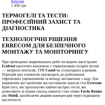
Errecom
1 450 грн
ТЕРМОГЕЛІ ТА ТЕСТИ:
ПРОФЕСІЙНИЙ ЗАХИСТ ТА
ДІАГНОСТИКА
ТЕХНОЛОГІЧНІ РІШЕННЯ
ERRECOM ДЛЯ БЕЗПЕЧНОГО
МОНТАЖУ ТА МОНІТОРИНГУ
При проведенні зварювальних робіт на мідних магістралях
Ecofrost
критично важливою є термоізоляція сусідніх вузлів
— запірних вентилів, ТРВ
Castel
чи соленоїдних клапанів.
Перегрів цих елементів призводить до руйнування
тефлонових ущільнювачів та виходу автоматики з ладу. Для
вирішення цієї проблеми ми постачаємо захисні гелі
Errecom
.
Крім того, ми пропонуємо хімічні експрес-тести, які
дозволяють за кілька секунд оцінити стан оливи
Fuchs Reniso
або
Mobil
, запобігаючи аваріям компресорів через підвищену
кислотність