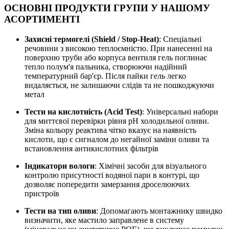
ОСНОВНІ ПРОДУКТИ ГРУПИ У НАШОМУ
АСОРТИМЕНТІ
Захисні термогелі (Shield / Stop-Heat)
: Спеціальні
речовини з високою теплоємністю. При нанесенні на
поверхню труби або корпуса вентиля гель поглинає
тепло полум'я пальника, створюючи надійний
температурний бар'єр. Після пайки гель легко
видаляється, не залишаючи слідів та не пошкоджуючи
метал
Тести на кислотність (Acid Test)
: Універсальні набори
для миттєвої перевірки рівня pH холодильної оливи.
Зміна кольору реактива чітко вказує на наявність
кислоти, що є сигналом до негайної заміни оливи та
встановлення антикислотних фільтрів
Індикатори вологи
: Хімічні засоби для візуального
контролю присутності водяної пари в контурі, що
дозволяє попередити замерзання дроселюючих
пристроїв
Тести на тип оливи
: Допомагають монтажнику швидко
визначити, яке мастило заправлене в систему