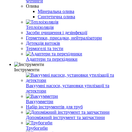
Фітинги
Олива
Мінеральна олива
Синтетична олива
Теплоізоляція
Засоби очищення і дезінфекції
Герметики, присадки, нейтралізатори
Детекція витоків
Термогелі та тести
Адаптери та перехідники
Інструменти
Вакуумні насоси, установки утилізації та
детектори
Вакуумметри
Набір інструментів для труб
Допоміжний інструмент та запчастини
Трубогиби