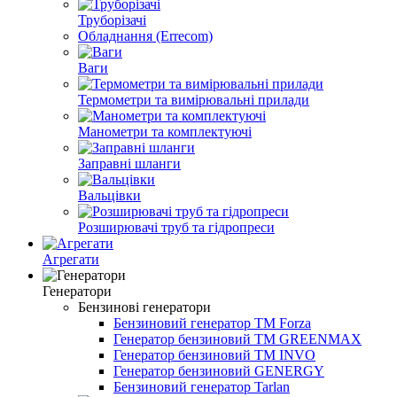
Труборізачі
Обладнання (Errecom)
Ваги
Термометри та вимірювальні прилади
Манометри та комплектуючі
Заправні шланги
Вальцівки
Розширювачі труб та гідропреси
Агрегати
Генератори
Бензинові генератори
Бензиновий генератор TM Forza
Генератор бензиновий TM GREENMAX
Генератор бензиновий TM INVO
Генератор бензиновий GENERGY
Бензиновий генератор Tarlan