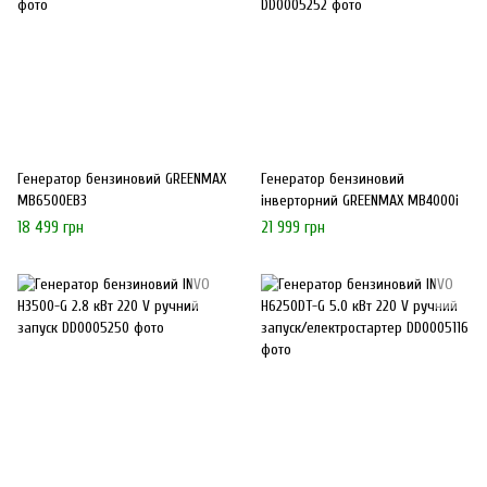
Генератор бензиновий GREENMAX
Генератор бензиновий
MB6500EB3
інверторний GREENMAX MB4000i
18 499 грн
21 999 грн