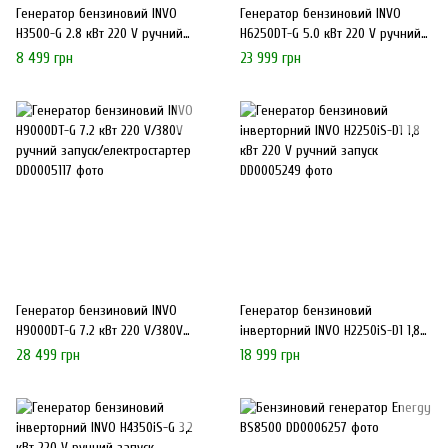
Генератор бензиновий INVO
Генератор бензиновий INVO
H3500-G 2.8 кВт 220 V ручний
H6250DT-G 5.0 кВт 220 V ручний
запуск
запуск/електростартер
8 499 грн
23 999 грн
Генератор бензиновий INVO
Генератор бензиновий
H9000DT-G 7.2 кВт 220 V/380V
інверторний INVO H2250iS-D1 1,8
ручний запуск/електростартер
кВт 220 V ручний запуск
28 499 грн
18 999 грн