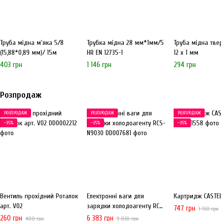
Труба мідна м'яка 5/8
Трубка мідна 28 мм*1мм/5
Труба мідна тв
(15,88*0,89 мм)/ 15м
HR EN 12735-1
12 х 1 мм
403 грн
1 146 грн
294 грн
Розпродаж
РОЗПРОДАЖ
РОЗПРОДАЖ
РОЗПРОДАЖ
−35%
−35%
−35%
Вентиль прохідний Роталок
Електронні ваги для
Картридж CASTEL
арт. V02
зарядки холодоагенту RCS-
747 грн
1 150 грн
N9030
260 грн
6 383 грн
400 грн
9 830 грн