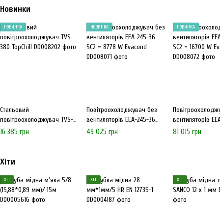
Новинки
НОВИНКА
НОВИНКА
НОВИНКА
Стельовий
Повітроохолоджувач без
Повітроохолодж
повітроохолоджувач TVS-
вентиляторів EEA-245-36
вентиляторів EE
380 TopChill
SC2 = 8778 W Evacond
SC2 = 16700 W E
16 385 грн
49 025 грн
81 015 грн
Хіти
ХІТ
ХІТ
ХІТ