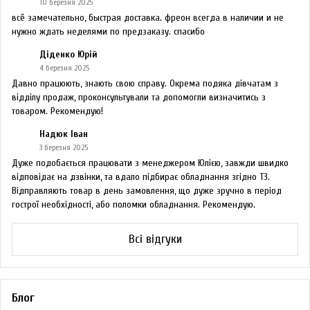
10 березня 2025
всё замечательно, быстрая доставка. фреон всегда в наличии и не
нужно ждать неделями по предзаказу. спасибо
Діденко Юрій
4 березня 2025
Давно працюють, знають свою справу. Окрема подяка дівчатам з
відділу продаж, проконсультували та допомогли визначитись з
товаром. Рекомендую!
Надюк Іван
3 березня 2025
Дуже подобається працювати з менеджером Юлією, завжди швидко
відповідає на дзвінки, та вдало підбирає обладнання згідно ТЗ.
Відправляють товар в день замовлення, що дуже зручно в період
гострої необхідності, або поломки обладнання. Рекомендую.
Всі відгуки
Блог