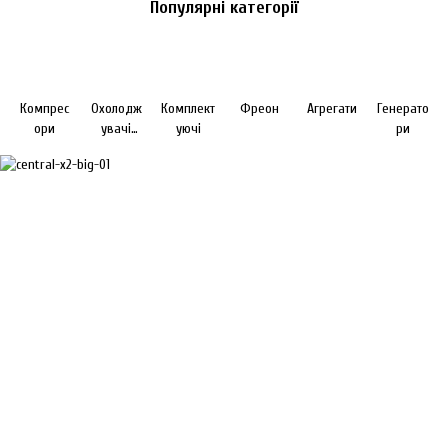
Популярні категорії
Компрес
Охолодж
Комплект
Фреон
Агрегати
Генерато
ори
увачі
уючі
ри
повітря