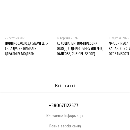
26 березня 2026
12 березня 2026
11 березня 2026
ПОВІТРООХОЛОДЖУВАЧІ ДЛЯ
ХОЛОДИЛЬНІ КОМПРЕСОРИ:
ФРЕОН R507: 
СКЛАДУ: ЯК ВИБРАТИ
ОГЛЯД ЛІДЕРІВ РИНКУ (BITZER,
ХАРАКТЕРИСТ
ІДЕАЛЬНУ МОДЕЛЬ
DANFOSS, CUBIGEL, SECOP)
ОСОБЛИВОСТІ
Всі статті
+380671122577
Контактна інформація
Повна версія сайту