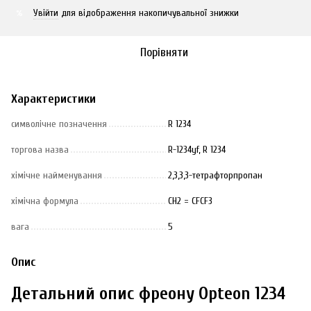
Увійти
для відображення накопичувальної знижки
%
Порівняти
Характеристики
символічне позначення
R 1234
торгова назва
R-1234yf, R 1234
хімічне найменування
2,3,3,3-тетрафторпропан
хімічна формула
СН2 = CFСF3
вага
5
Опис
Детальний опис фреону Opteon 1234