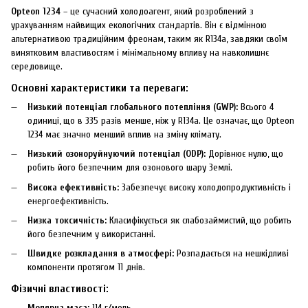
Opteon 1234
– це сучасний холодоагент, який розроблений з
урахуванням найвищих екологічних стандартів. Він є відмінною
альтернативою традиційним фреонам, таким як R134a, завдяки своїм
винятковим властивостям і мінімальному впливу на навколишнє
середовище.
Основні характеристики та переваги:
Низький потенціал глобального потепління (GWP):
Всього 4
одиниці, що в 335 разів менше, ніж у R134a. Це означає, що Opteon
1234 має значно менший вплив на зміну клімату.
Низький озоноруйнуючий потенціал (ODP):
Дорівнює нулю, що
робить його безпечним для озонового шару Землі.
Висока ефективність:
Забезпечує високу холодопродуктивність і
енергоефективність.
Низка токсичність:
Класифікується як слабозаймистий, що робить
його безпечним у використанні.
Швидке розкладання в атмосфері:
Розпадається на нешкідливі
компоненти протягом 11 днів.
Фізичні властивості:
Молярна маса:
114 г/моль