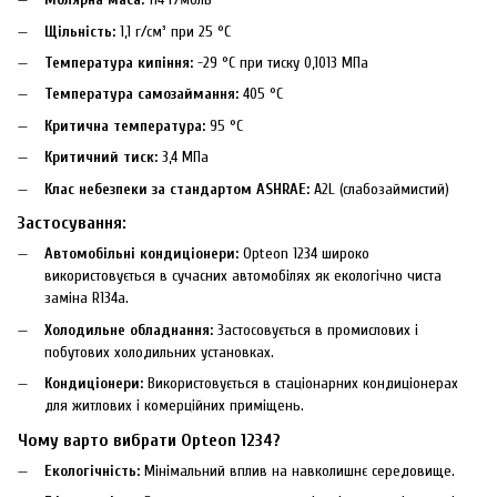
Щільність:
1,1 г/см³ при 25 °C
Температура кипіння:
-29 °C при тиску 0,1013 МПа
Температура самозаймання:
405 °C
Критична температура:
95 °C
Критичний тиск:
3,4 МПа
Клас небезпеки за стандартом ASHRAE:
A2L (слабозаймистий)
Застосування:
Автомобільні кондиціонери:
Opteon 1234 широко
використовується в сучасних автомобілях як екологічно чиста
заміна R134a.
Холодильне обладнання:
Застосовується в промислових і
побутових холодильних установках.
Кондиціонери:
Використовується в стаціонарних кондиціонерах
для житлових і комерційних приміщень.
Чому варто вибрати Opteon 1234?
Екологічність:
Мінімальний вплив на навколишнє середовище.