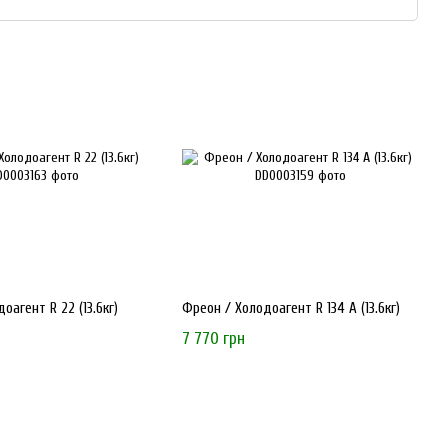
панія пропонує широкий асортимент продукції від провідних
 зокрема для холодоагентів.
еревіреними виробниками, що гарантує високу якість та надійність
ори, холодоагенти, холодильні олії та інші необхідні компоненти
я.
огістиці,
Ecofrost
пропонує конкурентні ціни на весь асортимент.
ьтації, допомагаючи клієнтам обрати оптимальні рішення для їхніх
оагент R 22 (13.6кг)
Фреон / Холодоагент R 134 А (13.6кг)
7 770 грн