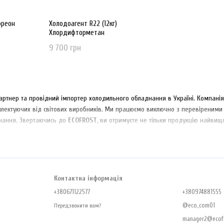
фреон
Холодоагент R22 (12кг)
Хлордифторметан
9 700 грн
ртнер та провідний імпортер холодильного обладнання в Україні. Компані
плектуючих від світових виробників. Ми працюємо виключно з перевіреними
нання. Звертаючись до
ECOFROST
, ви отримуєте не тільки продукцію найвищо
Контактна інформація
+380671122577
+380974881555
@eco_com01
Передзвонити вам?
manager2@ecofr