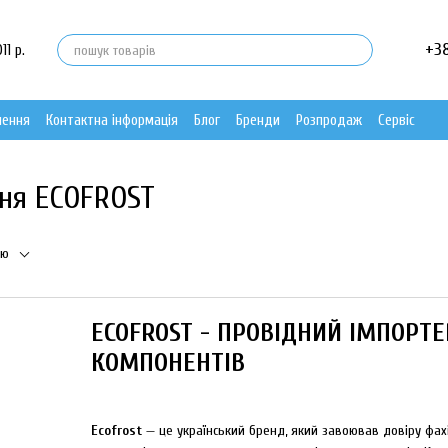
+3
11 р.
нення
Контактна інформація
Блог
Бренди
Розпродаж
Сервіс
ння ECOFROST
тю
ECOFROST - ПРОВІДНИЙ ІМПОРТ
КОМПОНЕНТІВ
Ecofrost
— це український бренд, який завоював довіру фахі