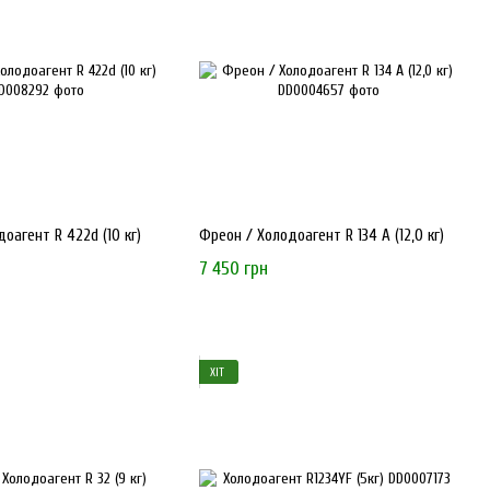
льного обладнання, включаючи:
офесійний сервіс від компанії, яка розуміє потреби ринку та цінує
оагент R 422d (10 кг)
Фреон / Холодоагент R 134 А (12,0 кг)
7 450 грн
ХІТ