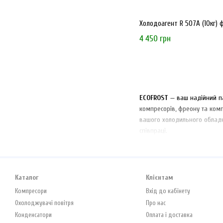
Холодоагент R 507А (10кг) 
4 450 грн
ECOFROST
— ваш надійний па
компресорів, фреону та ком
вашого холодильного облад
співпраці.
Каталог
Клієнтам
Компресори
Вхід до кабінету
Охолоджувачі повітря
Про нас
Конденсатори
Оплата і доставка