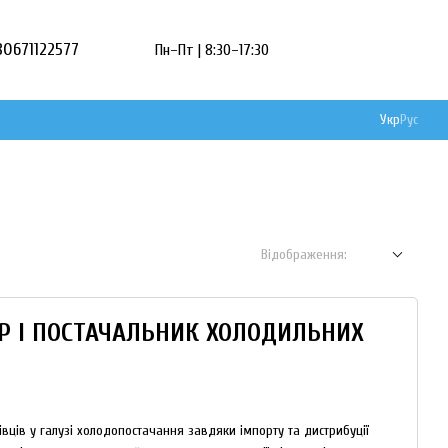
80671122577
Пн–Пт | 8:30–17:30
Укр
Рус
Відображення:
ЕР І ПОСТАЧАЛЬНИК ХОЛОДИЛЬНИХ
вців у галузі холодопостачання завдяки імпорту та дистрибуції