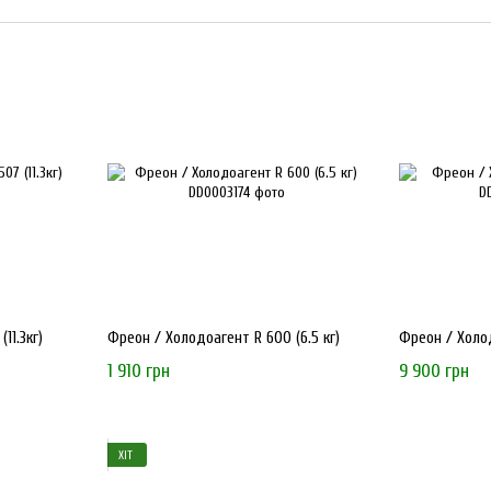
високоякісних холодильних компресорів та компонентів. Ком
світових виробників, а також розвиває власні торгові марки,
ЧОМУ ВАРТО ОБРАТИ ECOFROST?
Експертиза та якість
:
Ecofrost
співпрацює виключно з п
усієї продукції.
Широкий асортимент
: Каталог бренду включає компрес
для ремонту та обслуговування холодильного обладнанн
Доступність
: Завдяки прямим поставкам та ефективній л
Технічна підтримка
: Компанія надає професійні консул
11.3кг)
Фреон / Холодоагент R 600 (6.5 кг)
Фреон / Холод
потреб.
1 910 грн
9 900 грн
СФЕРИ ЗАСТОСУВАННЯ
ХІТ