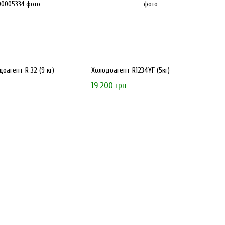
оагент R 32 (9 кг)
Холодоагент R1234YF (5кг)
19 200 грн