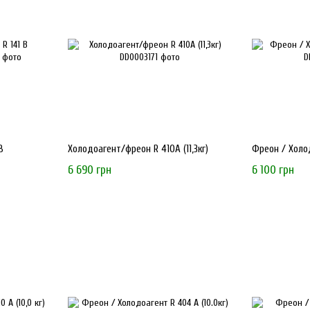
Продукція
Ecofrost
підходить для широкого спектра холоди
Побутові холодильні установки
Комерційні морозильні та холодильні вітрини
Промислові системи охолодження
Системи кондиціонування повітря
Обираючи
Ecofrost
, ви отримуєте надійні комплектуючі та пр
довіру клієнтів.
В
Холодоагент/фреон R 410А (11,3кг)
Фреон / Холод
6 690 грн
6 100 грн