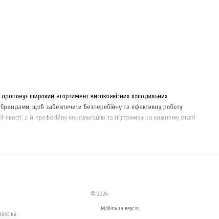
я пропонує широкий асортимент високоякісних холодильних
 брендами, щоб забезпечити безперебійну та ефективну роботу
ї якості, а й професійну консультацію та підтримку на кожному етапі
© 2026
Мобільна версія
ost.ua