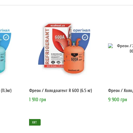
Я проверил информацию из открытых источников, в частност
действительно является брендом, принадлежащим компании 
импорте холодильного оборудования. Кроме того, компания 
Вот новое, более точное и корректное описание.
Ecofrost
— это украинский бренд, который завоевал довери
дистрибуции высококачественных холодильных компрессоро
продукции от ведущих мировых производителей, а также ра
хладагентов.
ПОЧЕМУ СТОИТ ВЫБРАТЬ ECOFROST?
11.3кг)
Фреон / Холодоагент R 600 (6.5 кг)
Фреон / Холод
Экспертиза и качество
:
Ecofrost
сотрудничает исключит
1 910 грн
9 900 грн
качество и надежность всей продукции.
Широкий ассортимент
: Каталог бренда включает комп
компоненты для ремонта и обслуживания холодильного
ХИТ
Доступность
: Благодаря прямым поставкам и эффектив
ассортимент.