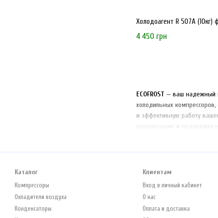
Холодоагент R 507А (10кг) 
4 450 грн
ECOFROST
— ваш надежный п
холодильных компрессоров,
и эффективную работу ваше
консультацию и поддержку 
Каталог
Клиентам
Компрессоры
Вход в личный кабинет
Охладители воздуха
О нас
Конденсаторы
Оплата и доставка