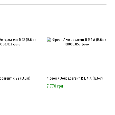
и с официального сайта
Ecofrost
, и выяснил, что Ecofrost
ООО "Экофрост" из Украины, которая специализируется на
имеет собственные торговые марки, в том числе для хладагентов.
е специалистов в области холодоснабжения благодаря импорту и
в и компонентов. Компания предлагает широкий ассортимент
звивает собственные торговые марки, в том числе для
оагент R 22 (13.6кг)
Фреон / Холодоагент R 134 А (13.6кг)
ельно с проверенными производителями, что гарантирует высокое
7 770 грн
рессоры, хладагенты, холодильные масла и другие необходимые
 оборудования.
ной логистике,
Ecofrost
предлагает конкурентные цены на весь