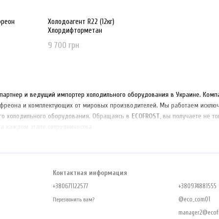
фреон
Холодоагент R22 (12кг)
Хлордифторметан
9 700 грн
артнер и ведущий импортер холодильного оборудования в Украине. Компа
 фреона и комплектующих от мировых производителей. Мы работаем исклю
го холодильного оборудования. Обращаясь в
ECOFROST
, вы получаете не т
на каждом этапе сотрудничества
Контактная информация
+380671122577
+380974881555
@eco_com01
Перезвонить вам?
manager2@ecofr