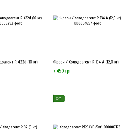
фессиональные консультации, помогая клиентам выбрать
ьного оборудования, включая:
оагент R 422d (10 кг)
Фреон / Холодоагент R 134 А (12,0 кг)
7 450 грн
ХИТ
и профессиональный сервис от компании, которая понимает