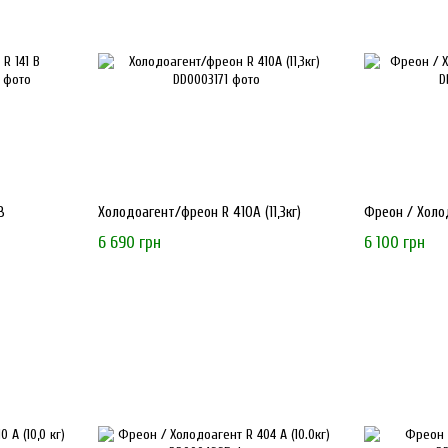
Техническая поддержка
: Компания предоставляет про
оптимальные решения для их нужд.
СФЕРЫ ПРИМЕНЕНИЯ
Продукция
Ecofrost
подходит для широкого спектра холодил
В
Холодоагент/фреон R 410А (11,3кг)
Фреон / Холод
Бытовые холодильные установки
6 690 грн
6 100 грн
Коммерческие морозильные и холодильные витрины
Промышленные системы охлаждения
Системы кондиционирования воздуха
Выбирая
Ecofrost
, вы получаете надежные комплектующие 
потребности рынка и ценит доверие клиентов.