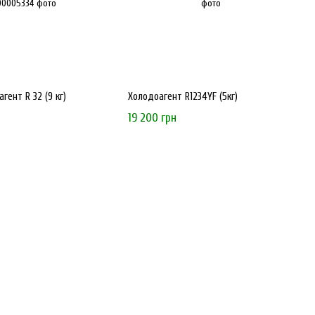
гент R 32 (9 кг)
Холодоагент R1234YF (5кг)
19 200 грн