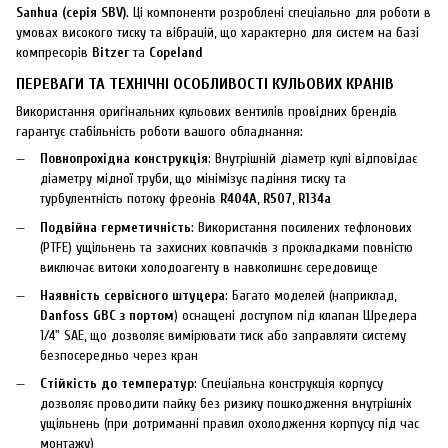
Sanhua (серія SBV)
. Ці компоненти розроблені спеціально для роботи в
умовах високого тиску та вібрацій, що характерно для систем на базі
компресорів
Bitzer
та
Copeland
ПЕРЕВАГИ ТА ТЕХНІЧНІ ОСОБЛИВОСТІ КУЛЬОВИХ КРАНІВ
Використання оригінальних кульових вентилів провідних брендів
гарантує стабільність роботи вашого обладнання:
Повнопрохідна конструкція
: Внутрішній діаметр кулі відповідає
діаметру мідної труби, що мінімізує падіння тиску та
турбулентність потоку фреонів
R404A
,
R507
,
R134a
Подвійна герметичність
: Використання посилених тефлонових
(PTFE) ущільнень та захисних ковпачків з прокладками повністю
виключає витоки холодоагенту в навколишнє середовище
Наявність сервісного штуцера
: Багато моделей (наприклад,
Danfoss GBC з портом
) оснащені доступом під клапан Шредера
1/4" SAE, що дозволяє вимірювати тиск або заправляти систему
безпосередньо через кран
Стійкість до температур
: Спеціальна конструкція корпусу
дозволяє проводити пайку без ризику пошкодження внутрішніх
ущільнень (при дотриманні правил охолодження корпусу під час
монтажу)