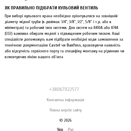
ЯК ПРАВИЛЬНО ПІДІБРАТИ КУЛЬОВИЙ ВЕНТИЛЬ
При виборі кульового крана необхідно орієнтуватися на зовнішній
діаметр мідної труби (в дюймах: 1/4", 3/8", 1/2", 5/8" і т.д. або в
міліметрах) та робочий тиск системи. Для систем на R410A або R744
(CO2) важливо обирати моделі з підвищеним робочим тиском. Наші
спеціалісти допоможуть вам підібрати необхідні коди замовлення за
технічною документацією
Castel
чи
Danfoss
, враховуючи наявність
або відсутність сервісного порту та специфіку монтажу на рідинних чи
всмоктуючих лініях вашого об'єкта
+380671122577
Контактна інформація
Повна версія сайту
© 2026
Укр
Рус