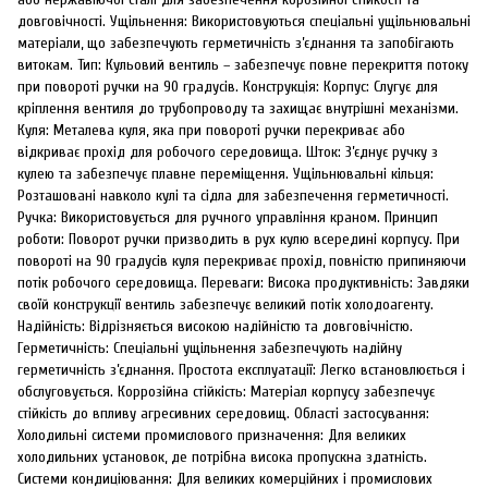
довговічності. Ущільнення: Використовуються спеціальні ущільнювальні
матеріали, що забезпечують герметичність з’єднання та запобігають
витокам. Тип: Кульовий вентиль – забезпечує повне перекриття потоку
при повороті ручки на 90 градусів. Конструкція: Корпус: Слугує для
кріплення вентиля до трубопроводу та захищає внутрішні механізми.
Куля: Металева куля, яка при повороті ручки перекриває або
відкриває прохід для робочого середовища. Шток: З’єднує ручку з
кулею та забезпечує плавне переміщення. Ущільнювальні кільця:
Розташовані навколо кулі та сідла для забезпечення герметичності.
Ручка: Використовується для ручного управління краном. Принцип
роботи: Поворот ручки призводить в рух кулю всередині корпусу. При
повороті на 90 градусів куля перекриває прохід, повністю припиняючи
потік робочого середовища. Переваги: Висока продуктивність: Завдяки
своїй конструкції вентиль забезпечує великий потік холодоагенту.
Надійність: Відрізняється високою надійністю та довговічністю.
Герметичність: Спеціальні ущільнення забезпечують надійну
герметичність з’єднання. Простота експлуатації: Легко встановлюється і
обслуговується. Коррозійна стійкість: Матеріал корпусу забезпечує
стійкість до впливу агресивних середовищ. Області застосування:
Холодильні системи промислового призначення: Для великих
холодильних установок, де потрібна висока пропускна здатність.
Системи кондиціювання: Для великих комерційних і промислових