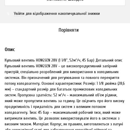
Увійти
для відображення накопичувальної знижки
%
Порівняти
Опис
Кульовий вентиль HONGSEN 28V (1 1/8", 52м³/ч, 45 Бар) Детальний опис
Кульовий вентиль HONGSEN 28V – це високопродуктивний запірний
пристрій, спеціально розроблений для використання в холодильних
системах. Він призначений для регулювання та повного перекриття
потоку холодоагенту. Основні характеристики: Розмір: 1 1/8 дюйма (28,6
мм) – стандартний розмір для багатьох промислових холодильних
систем. Пропускна здатність: 52 м³/ч – максимальний об’єм рідини,
який може пропустити вентиль за годину. Це свідчить про його високу
продуктивність і придатність для систем з великим потоком
холодоагенту. Тиск: 45 бар – максимальний робочий тиск, який може
витримати вентиль. Це дозволяє використовувати його в системах з
високим тиском. Матеріал: Корпус, як правило, виготовляється з латуні
або нержавіючої сталі для забезпечення корозійної стійкості та