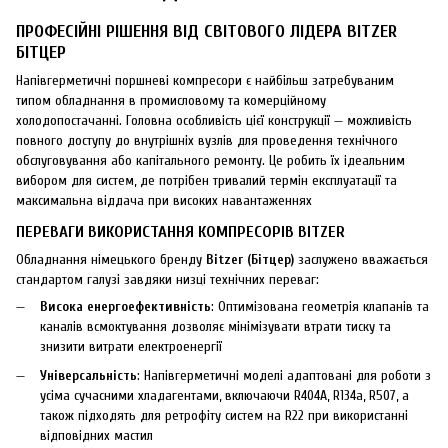
ПРОФЕСІЙНІ РІШЕННЯ ВІД СВІТОВОГО ЛІДЕРА BITZER
БІТЦЕР
Напівгерметичні поршневі компресори є найбільш затребуваним
типом обладнання в промисловому та комерційному
холодопостачанні. Головна особливість цієї конструкції — можливість
повного доступу до внутрішніх вузлів для проведення технічного
обслуговування або капітального ремонту. Це робить їх ідеальним
вибором для систем, де потрібен тривалий термін експлуатації та
максимальна віддача при високих навантаженнях
ПЕРЕВАГИ ВИКОРИСТАННЯ КОМПРЕСОРІВ BITZER
Обладнання німецького бренду
Bitzer (Бітцер)
заслужено вважається
стандартом галузі завдяки низці технічних переваг:
Висока енергоефективність
: Оптимізована геометрія клапанів та
каналів всмоктування дозволяє мінімізувати втрати тиску та
знизити витрати електроенергії
Універсальність
: Напівгерметичні моделі адаптовані для роботи з
усіма сучасними хладагентами, включаючи R404A, R134a, R507, а
також підходять для ретрофіту систем на R22 при використанні
відповідних мастил