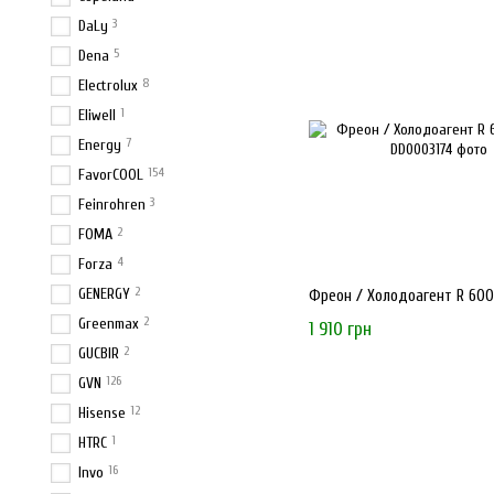
3
DaLy
5
Dena
8
Electrolux
1
Eliwell
7
Energy
154
FavorCOOL
3
Feinrohren
2
FOMA
4
Forza
2
GENERGY
Фреон / Холодоагент R 600 
2
Greenmax
1 910 грн
2
GUCBIR
126
GVN
12
Hisense
1
HTRC
16
Invo