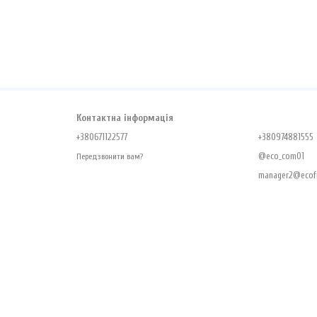
Контактна інформація
+380671122577
+380974881555
@eco_com01
Передзвонити вам?
manager2@ecofr