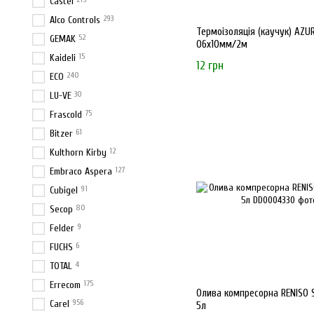
Castel
293
Alco Controls
Термоізоляція (каучук) AZU
52
GEMAK
06x10мм/2м
15
Kaideli
12 грн
240
ECO
30
LU-VE
75
Frascold
61
Bitzer
12
Kulthorn Kirby
127
Embraco Aspera
91
Cubigel
80
Secop
9
Felder
6
FUCHS
4
TOTAL
175
Errecom
Олива компресорна RENISO 
956
Carel
5л