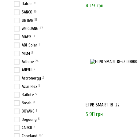
23
Halcor
4 173 грн
16
SANCO
31
JINTIAN
47
WEIGUANG
33
MAER
1
ABi-Solar
8
МКМ
24
AcRone
2
ANENJI
2
Astronergy
3
Azur Flex
5
Baifute
8
Bosch
ЕТРВ SMART 18-22
1
BOYANG
5 911 грн
6
Boyoung
2
CARKU
137
Copeland