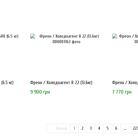
(6.5 кг)
Фреон / Холодоагент R 22 (13.6кг)
Фреон / Холод
9 900 грн
7 770 грн
Назад
1
2
3
4
5
6
...
22