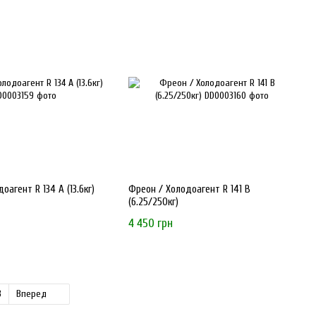
оагент R 134 А (13.6кг)
Фреон / Холодоагент R 141 В
(6.25/250кг)
4 450 грн
3
Вперед