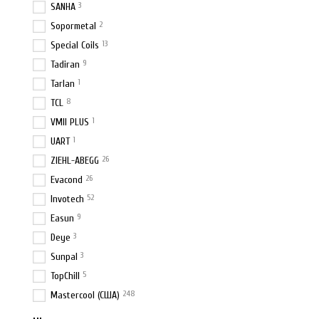
3
SANHA
2
Sopormetal
13
Special Coils
9
Tadiran
1
Tarlan
8
TCL
1
VMII PLUS
1
UART
26
ZIEHL-ABEGG
26
Evacond
52
Invotech
9
Easun
3
Deye
3
Sunpal
5
TopChill
248
Mastercool (США)