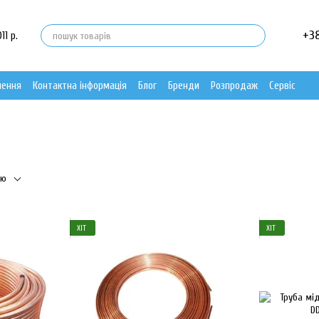
+3
11 р.
нення
Контактна інформація
Блог
Бренди
Розпродаж
Сервіс
тю
ХІТ
ХІТ