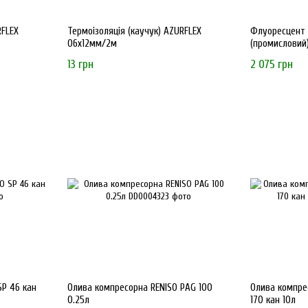
RFLEX
Термоізоляція (каучук) AZURFLEX
Флуоресцент 
06x12мм/2м
(промисловий
13 грн
2 075 грн
SP 46 кан
Олива компресорна RENISO PAG 100
Олива компре
0.25л
170 кан 10л