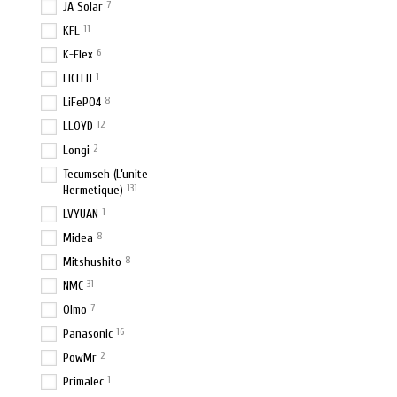
7
JA Solar
11
KFL
6
K-Flex
1
LICITTI
8
LiFePO4
12
LLOYD
2
Longi
Tecumseh (L’unite
131
Hermetique)
1
LVYUAN
8
Midea
8
Mitshushito
31
NMC
7
Olmo
16
Panasonic
2
PowMr
1
Primalec