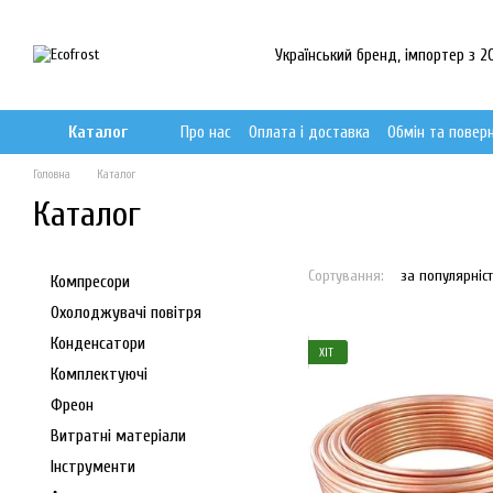
Перейти до основного контенту
Український бренд, імпортер з 20
Каталог
Про нас
Оплата і доставка
Обмін та повер
Головна
Каталог
Каталог
Сортування:
за популярніс
Компресори
Охолоджувачі повітря
Конденсатори
ХІТ
Комплектуючі
Фреон
Витратні матеріали
Інструменти