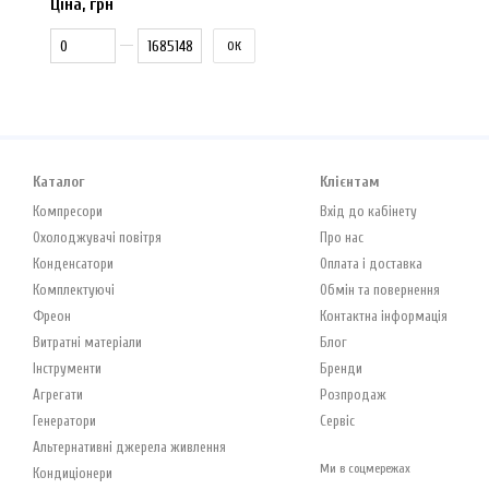
Ціна, грн
Від Ціна, грн
До Ціна, грн
ОК
Каталог
Клієнтам
Компресори
Вхід до кабінету
Охолоджувачі повітря
Про нас
Конденсатори
Оплата і доставка
Комплектуючі
Обмін та повернення
Фреон
Контактна інформація
Витратні матеріали
Блог
Інструменти
Бренди
Агрегати
Розпродаж
Генератори
Сервіс
Альтернативні джерела живлення
Ми в соцмережах
Кондиціонери