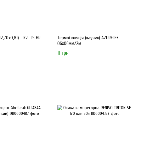
2,70х0,81) -1/2 -15 HR
Термоізоляція (каучук) AZURFLEX
06x06мм/2м
11 грн