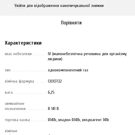
Увійти
для відображення накопичувальної знижки
%
Порівняти
Характеристики
клас небезпеки
IV (малонебезпечна речовина для організму
людини)
тип
однокомпонентний газ
хімічна формула
CH3CFCl2
вага
6,25
символічне
позначення
R 141 B
торгова назва
R141b, хладон R141b, хлодоагент 141b
хімічне