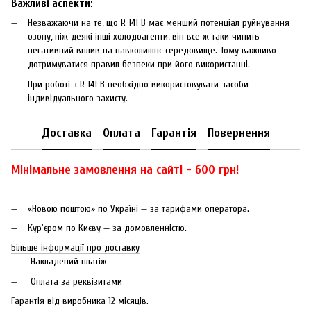
Важливі аспекти:
Незважаючи на те, що R 141 B має менший потенціал руйнування
озону, ніж деякі інші холодоагенти, він все ж таки чинить
негативний вплив на навколишнє середовище. Тому важливо
дотримуватися правил безпеки при його використанні.
При роботі з R 141 B необхідно використовувати засоби
індивідуального захисту.
Доставка
Оплата
Гарантія
Повернення
Мінімальне замовлення на сайті - 600 грн!
«Новою поштою» по Україні — за тарифами оператора.
Кур'єром по Києву — за домовленністю.
Більше інформації про доставку
Накладений платіж
Оплата за реквізитами
Гарантія від виробника 12 місяців.