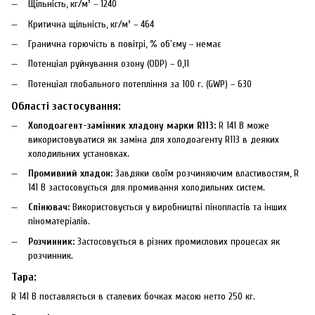
Щільність, кг/м³ – 1240
Критична щільність, кг/м³ – 464
Гранична горючість в повітрі, % об'єму – немає
Потенціал руйнування озону (ODP) – 0,11
Потенціал глобального потепління за 100 г. (GWP) – 630
Області застосування:
Холодоагент-замінник хладону марки R113:
R 141 B може
використовуватися як заміна для холодоагенту R113 в деяких
холодильних установках.
Промивний хладон:
Завдяки своїм розчиняючим властивостям, R
141 B застосовується для промивання холодильних систем.
Спінювач:
Використовується у виробництві пінопластів та інших
піноматеріалів.
Розчинник:
Застосовується в різних промислових процесах як
розчинник.
Тара:
R 141 B поставляється в сталевих бочках масою нетто 250 кг.