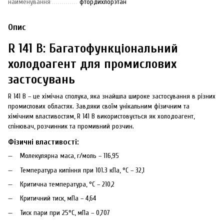
найменування
фтордихлорэтан
Опис
R 141 B: Багатофункціональний
холодоагент для промислових
застосувань
R 141 B – це хімічна сполука, яка знайшла широке застосування в різних
промислових областях. Завдяки своїм унікальним фізичним та
хімічним властивостям, R 141 B використовується як холодоагент,
спінювач, розчинник та промивний розчин.
Фізичні властивості:
Молекулярна маса, г/моль – 116,95
Температура кипіння при 101.3 кПа, °C – 32,1
Критична температура, °C – 210,2
Критичний тиск, мПа – 4,64
Тиск пари при 25°C, мПа – 0,707