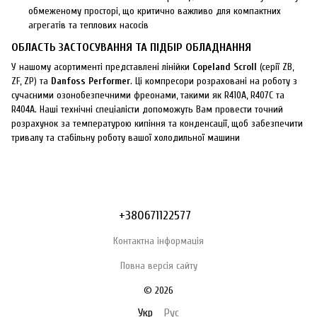
обмеженому просторі, що критично важливо для компактних
агрегатів та теплових насосів
ОБЛАСТЬ ЗАСТОСУВАННЯ ТА ПІДБІР ОБЛАДНАННЯ
У нашому асортименті представлені лінійки
Copeland Scroll
(серії ZB,
ZF, ZP) та
Danfoss Performer
. Ці компресори розраховані на роботу з
сучасними озонобезпечними фреонами, такими як R410A, R407C та
R404A. Наші технічні спеціалісти допоможуть Вам провести точний
розрахунок за температурою кипіння та конденсації, щоб забезпечити
тривалу та стабільну роботу вашої холодильної машини
+380671122577
Контактна інформація
Повна версія сайту
© 2026
Укр
Рус