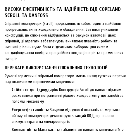
ВИСОКА ЕФЕКТИВНІСТЬ ТА НАДІЙНІСТЬ ВІД COPELAND
SCROLL ТА DANFOSS
Спіральні компресори (Scroll) представляють собою один з найбільш
прогресивних типів холодильного обладнання. Завдяки унікальній
конструкції, де стиснення відбувається за рахунок взаємодії двох
спіралей, ці агрегати забезпечують виняткову плавність роботи та
низький рівень шуму. Вони є ідеальним вибором для систем
кондиціонування повітря, прецизійних кондиціонерів та промислових
чилерів
ПЕРЕВАГИ ВИКОРИСТАННЯ СПІРАЛЬНИХ ТЕХНОЛОГІЙ
Сучасні герметичні спіральні компресори мають низку суттєвих переваг
над класичними поршневими моделями:
Стійкість до гідроударів
: Конструкція Scroll дозволяє спіралям
розходитися при потраплянні рідкого холодоагенту, що запобігає
поломці механізму
Енергоефективність
: Завдяки відсутності клапанів та мертвого
об'єму, ці компресори демонструють вищий ККД, що значно
знижує витрати на електроенергію
Компактність
: Мала вага та габарити дозволяють монтувати їх у