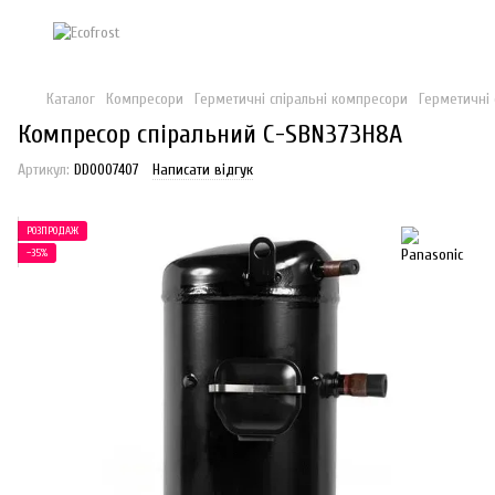
Каталог
Компресори
Герметичні спіральні компресори
Герметичні 
Компресор спіральний C-SBN373H8A
Артикул:
DD0007407
Написати відгук
РОЗПРОДАЖ
−35%