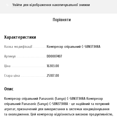
Увійти
для відображення накопичувальної знижки
%
Порівняти
Характеристики
Назва модифікації
Компресор спіральний C-SBN373H8A
Артикул
DD0007407
Ціна
16303.00
Стара ціна
25107.00
Опис
Компресор спіральний Panasonic (Sanyo) C-SBN373H8A Компресор
спіральний Panasonic (Sanyo) C-SBN373H8A - це надійний та потужний
агрегат, призначений для використання в системах кондиціонування
та охолодження. Цей компресор відрізняється високою продуктивністю,