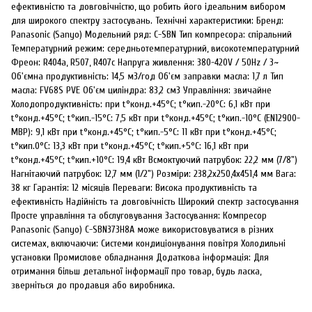
ефективністю та довговічністю, що робить його ідеальним вибором
для широкого спектру застосувань. Технічні характеристики: Бренд:
Panasonic (Sanyo) Модельний ряд: C-SBN Тип компресора: спіральний
Температурний режим: середньотемпературний, високотемпературний
Фреон: R404а, R507, R407с Напруга живлення: 380-420V / 50Hz / 3~
Об'ємна продуктивність: 14,5 м3/год Об'єм заправки масла: 1,7 л Тип
масла: FV68S PVE Об'єм циліндра: 83,2 см3 Управління: звичайне
Холодопродуктивність: при t°конд.+45°С; t°кип.-20°С: 6,1 кВт при
t°конд.+45°С; t°кип.-15°С: 7,5 кВт при t°конд.+45°С; t°кип.-10°С (EN12900-
MBP): 9,1 кВт при t°конд.+45°С; t°кип.-5°С: 11 кВт при t°конд.+45°С;
t°кип.0°С: 13,3 кВт при t°конд.+45°С; t°кип.+5°С: 16,1 кВт при
t°конд.+45°С; t°кип.+10°С: 19,4 кВт Всмоктуючий патрубок: 22,2 мм (7/8")
Нагнітаючий патрубок: 12,7 мм (1/2") Розміри: 238,2х250,4х451,4 мм Вага:
38 кг Гарантія: 12 місяців Переваги: Висока продуктивність та
ефективність Надійність та довговічність Широкий спектр застосування
Просте управління та обслуговування Застосування: Компресор
Panasonic (Sanyo) C-SBN373H8A може використовуватися в різних
системах, включаючи: Системи кондиціонування повітря Холодильні
установки Промислове обладнання Додаткова інформація: Для
отримання більш детальної інформації про товар, будь ласка,
зверніться до продавця або виробника.