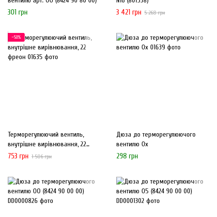
вентилю арт. ОО (8424 90 80 00)
N16 (801538)
301 грн
3 421 грн
5 268 грн
−50%
Терморегулюючий вентиль,
Дюза до терморегулюючого
внутрішне вирівнювання, 22
вентилю Ох
фреон
753 грн
298 грн
1 506 грн