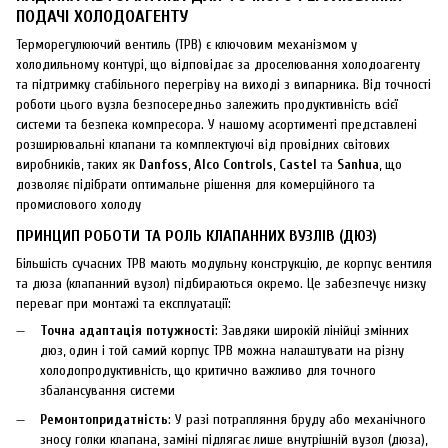
ПОДАЧІ ХОЛОДОАГЕНТУ
Терморегулюючий вентиль (ТРВ) є ключовим механізмом у
холодильному контурі, що відповідає за дроселювання холодоагенту
та підтримку стабільного перегріву на виході з випарника. Від точності
роботи цього вузла безпосередньо залежить продуктивність всієї
системи та безпека компресора. У нашому асортименті представлені
розширювальні клапани та комплектуючі від провідних світових
виробників, таких як
Danfoss
,
Alco Controls
,
Castel
та
Sanhua
, що
дозволяє підібрати оптимальне рішення для комерційного та
промислового холоду
ПРИНЦИП РОБОТИ ТА РОЛЬ КЛАПАННИХ ВУЗЛІВ (ДЮЗ)
Більшість сучасних ТРВ мають модульну конструкцію, де корпус вентиля
та дюза (клапанний вузол) підбираються окремо. Це забезпечує низку
переваг при монтажі та експлуатації:
Точна адаптація потужності
: Завдяки широкій лінійці змінних
дюз, один і той самий корпус ТРВ можна налаштувати на різну
холодопродуктивність, що критично важливо для точного
збалансування системи
Ремонтопридатність
: У разі потрапляння бруду або механічного
зносу голки клапана, заміні підлягає лише внутрішній вузол (дюза),