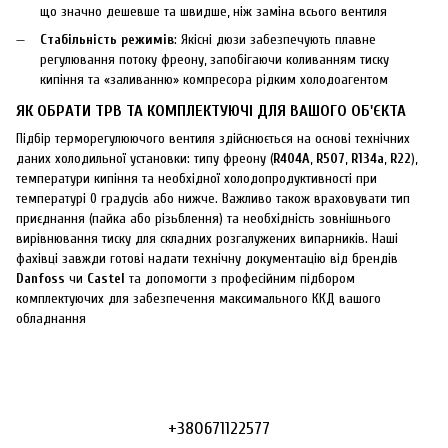
що значно дешевше та швидше, ніж заміна всього вентиля
Стабільність режимів
: Якісні дюзи забезпечують плавне
регулювання потоку фреону, запобігаючи коливанням тиску
кипіння та «заливанню» компресора рідким холодоагентом
ЯК ОБРАТИ ТРВ ТА КОМПЛЕКТУЮЧІ ДЛЯ ВАШОГО ОБ'ЄКТА
Підбір терморегулюючого вентиля здійснюється на основі технічних
даних холодильної установки: типу фреону (
R404A
,
R507
,
R134a
,
R22
),
температури кипіння та необхідної холодопродуктивності при
температурі 0 градусів або нижче. Важливо також враховувати тип
приєднання (пайка або різьблення) та необхідність зовнішнього
вирівнювання тиску для складних розгалужених випарників. Наші
фахівці завжди готові надати технічну документацію від брендів
Danfoss
чи
Castel
та допомогти з професійним підбором
комплектуючих для забезпечення максимального ККД вашого
обладнання
+380671122577