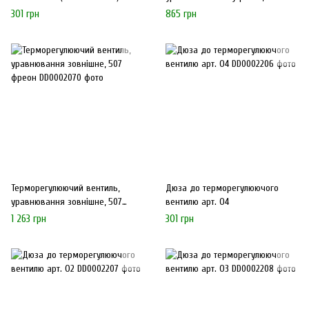
фреон
301 грн
865 грн
Терморегулюючий вентиль,
Дюза до терморегулюючого
уравнювання зовнішне, 507
вентилю арт. О4
фреон
1 263 грн
301 грн