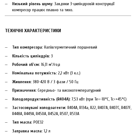
Низький рівень шуму
: Завдяки 3-циліндровій конструкції
компресор працює плавно та тихо.
ТЕХНІЧНІ ХАРАКТЕРИСТИКИ
Тип компресора
: Напівгерметичний поршневий
Кількість циліндрів
: 3
Робочий об'єм
: 16,11 м³/год
Номінальна потужність
: 2,2 кВт (3 к.с.)
Живлення
: 380-420 В / 3 фази / 50 Гц
Призначення
: Середньо- та високотемпературний
Холодопродуктивність (R404A)
: 7,53 кВт (при Te=-10°C, Tc=+45°C)
Застосовувані холодоагенти
: R404A, R134a, R22, R407A, R407C, R407F,
R448A, R449A, R450A, R452A, R507, R513A
Тип масла
: POE32
Заправка масла
: 1,2 л