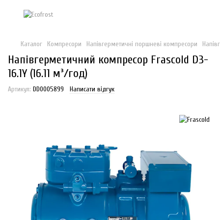
Каталог
Компресори
Напівгерметичні поршневі компресори
Напів
Напівгерметичний компресор Frascold D3-
16.1Y (16.11 м³/год)
Артикул:
DD0005899
Написати відгук