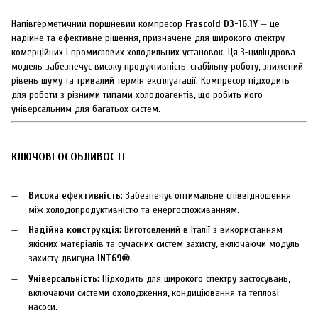
Напівгерметичний поршневий компресор
Frascold D3-16.1Y
— це
надійне та ефективне рішення, призначене для широкого спектру
комерційних і промислових холодильних установок. Ця 3-циліндрова
модель забезпечує високу продуктивність, стабільну роботу, знижений
рівень шуму та тривалий термін експлуатації. Компресор підходить
для роботи з різними типами холодоагентів, що робить його
універсальним для багатьох систем.
КЛЮЧОВІ ОСОБЛИВОСТІ
Висока ефективність
: Забезпечує оптимальне співвідношення
між холодопродуктивністю та енергоспоживанням.
Надійна конструкція
: Виготовлений в Італії з використанням
якісних матеріалів та сучасних систем захисту, включаючи модуль
захисту двигуна
INT69®
.
Універсальність
: Підходить для широкого спектру застосувань,
включаючи системи охолодження, кондиціювання та теплові
насоси.