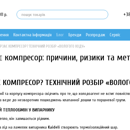
+3
11 р.
нення
Контактна інформація
Блог
Бренди
Розпродаж
Сервіс
ЗАЄ КОМПРЕСОР? ТЕХНІЧНИЙ РОЗБІР «ВОЛОГОГО ХОДУ»
 компресор: причини, ризики та ме
 КОМПРЕСОР? ТЕХНІЧНИЙ РОЗБІР «ВОЛОГ
ії та корпусу компресора свідчить про те, що холодоагент не встиг повністю
 веде до незворотних пошкоджень клапанної дошки та поршневої групи.
Й ТЕПЛООБМІН У ВИПАРНИКУ
пло, він залишається рідким.
а лід на ламелях випарника
Kaideli
створюють термоізоляційний шар.