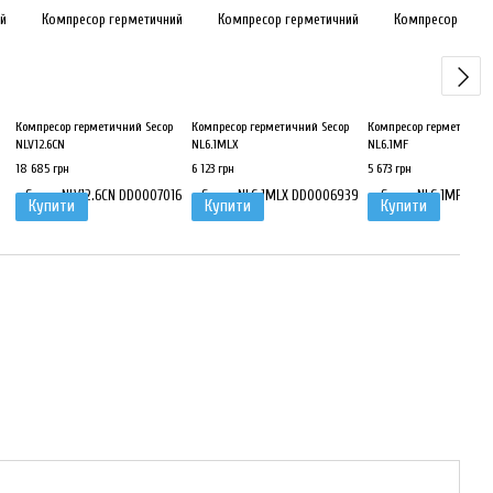
Компресор герметичний Secop
Компресор герметичний Secop
Компресор герметичний
NLV12.6CN
NL6.1MLX
NL6.1MF
18 685 грн
6 123 грн
5 673 грн
Купити
Купити
Купити