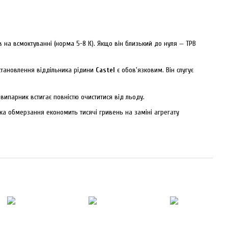
на всмоктуванні (норма 5-8 К). Якщо він близький до нуля — ТРВ
становлення віддільника рідини
Castel
є обов'язковим. Він слугує
 випарник встигає повністю очиститися від льоду.
ика обмерзання економить тисячі гривень на заміні агрегату