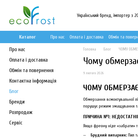
Перейти до основного контенту
Український бренд, імпортер з 20
Каталог
Про нас
Оплата і доставка
Обмін та повер
Про нас
Головна
Блог
ЧОМУ ОБМЕР
Чому обмерзає
Оплата і доставка
Обмін та повернення
9 лютого 2026
Контактна інформація
ЧОМУ ОБМЕРЗАЄ
Блог
Обмерзання всмоктувальної лін
Бренди
порушує режим змащування та
Розпродаж
ПРИЧИНА №1: НЕДОСТАТНІ
Сервіс
Якщо фреону ніде «забрати» те
Брудний випарник:
Пил т