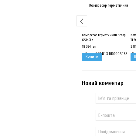
Компресор герметичний Secop
Ком
GS34CLX
TL5
18 364 грн
5 8
Купити
Новий коментар