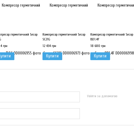
пресор герметичний Secop
Компресор герметичний Secop
Компресор герметичний Secop
G
SC21G
BD1.4F
14 грн
12 434 грн
18 680 грн
Купити
Купити
Купити
Увійти за допомогою