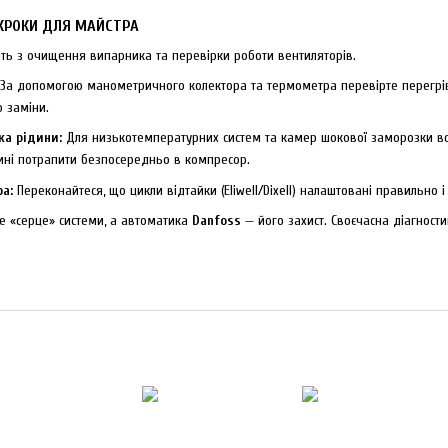
 КРОКИ ДЛЯ МАЙСТРА
ть з очищення випарника та перевірки роботи вентиляторів.
За допомогою манометричного колектора та термометра перевірте перегрів 
 заміни.
ка рідини:
Для низькотемпературних систем та камер шокової заморозки в
ині потрапити безпосередньо в компресор.
а:
Переконайтеся, що цикли відтайки (Eliwell/Dixell) налаштовані правильно і
е «серце» системи, а автоматика
Danfoss
— його захист. Своєчасна діагност