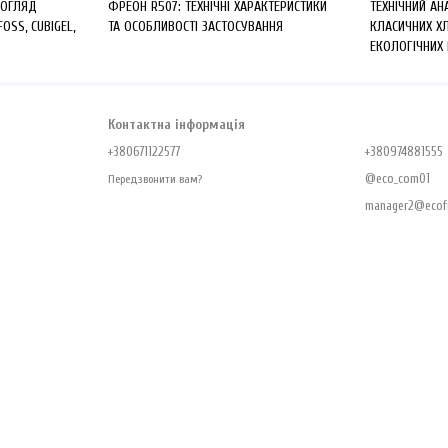
 ОГЛЯД
ФРЕОН R507: ТЕХНІЧНІ ХАРАКТЕРИСТИКИ
ТЕХНІЧНИЙ АН
FOSS, CUBIGEL,
ТА ОСОБЛИВОСТІ ЗАСТОСУВАННЯ
КЛАСИЧНИХ Х
ЕКОЛОГІЧНИХ
Контактна інформація
+380671122577
+380974881555
@eco_com01
Передзвонити вам?
manager2@ecofr