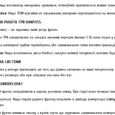
кщо вентилятор випарника зупинився, теплообмін припиняється майже повні
айки:
Якщо ТЕНИ відтайки не спрацювали, випарник перетворюється на монол
А РОБОТА ТРВ DANFOSS
иль) — це «краник», який дозує фреон.
 ТРВ налаштоване на занадто низький перегрів (менше 5 К), воно подає у 
а капілярної трубки термобалона або заклинювання голки вентиля призводя
зи:
Якщо встановлена дюза Danfoss занадто великої потужності, вентиль буд
ВКА СИСТЕМИ
ost
у контурі призводить до того, що рідина заповнює не лише конденсатор 
без ресивера або при заправці «на око» без ваг.
КОМПРЕСОРА?
 фреон, потрапляючи в картер, розчиняє оливу. При старті вона починає пі
скається. Якщо порція рідкого фреону потрапляє в циліндр компресора
Cubig
ра.
 фреон вимиває змазку з вузлів тертя, що спричиняє заклинювання компре