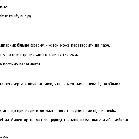
стю.
ітну глыбу льоду.
випарник більше фреону, ніж той може перетворити на пару.
ть до неконтрольованого залиття системи.
е постійно переливати.
та ресивер, а й починає виходити за межі випарника. Це особливо
нитися, що призводить до «масляного голодування» підшипників.
el
чи
Maneurop
, це миттєво руйнує клапани, ламає шатуни або вибиває
сора.