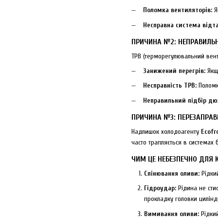
Поломка вентиляторів:
Я
Несправна система відт
ПРИЧИНА №2: НЕПРАВИЛЬН
ТРВ (терморегулювальний вент
Занижений перегрів:
Якщо
Несправність ТРВ:
Поломк
Неправильний підбір дю
ПРИЧИНА №3: ПЕРЕЗАПРА
Надлишок холодоагенту
Ecofr
часто трапляється в системах 
ЧИМ ЦЕ НЕБЕЗПЕЧНО ДЛЯ 
Спінювання оливи:
Рідкий
Гідроудар:
Рідина не сти
прокладку головки цилінд
Вимивання оливи:
Рідкий