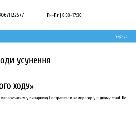
80671122577
Пн–Пт | 8:30–17:30
Укр
Рус
тоди усунення
ОГО ХОДУ»
 випаруватися у випарнику і потрапляє в компресор у рідкому стані. Це