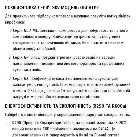
РОЗШИФРОВКА СЕРІЙ: ЯКУ МОДЕЛЬ ОБРАТИ?
Для правильного підбору компресора важливо розуміти логіку лінійок
виробника:
Серія GL / ML:
Компактні компресори для побутового та легкого
комерційного холоду. Найчастіше зустрічаються в побутових
холодильниках та невеликих вітринах. Визначаються низьким
рівнем шуму та вібрації.
Серія GP:
Більш потужні агрегати, розраховані на середні
навантаження. Ідеальні для льодогенераторів та професійних
кухонних столів.
Серія GX:
Професійна лінійка з посиленою конструкцією для
важких умов експлуатації. Ці компресори мають високий пусковий
момент (HST), що дозволяє їм запускатися навіть при нестабільній
напрузі в мережі або високому тиску нагнітання.
ЕНЕРГОЕФЕКТИВНІСТЬ ТА ЕКОЛОГІЧНІСТЬ (R290 ТА R600a)
Cubigel є одним із піонерів у впровадженні природних холодоагентів.
R290 (Пропан):
Компресори Cubigel на пропані мають на 15-20%
вищий показник
COP
порівняно з аналогами на R404A. Це
дозволяє власникам супермаркетів у Києві та Львові суттєво