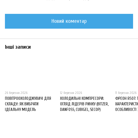
Новий коментар
Інші записи
26 березня 2026
12 березня 2026
11 березня 2026
ПОВІТРООХОЛОДЖУВАЧІ ДЛЯ
ХОЛОДИЛЬНІ КОМПРЕСОРИ:
ФРЕОН R507: 
СКЛАДУ: ЯК ВИБРАТИ
ОГЛЯД ЛІДЕРІВ РИНКУ (BITZER,
ХАРАКТЕРИСТИ
ІДЕАЛЬНУ МОДЕЛЬ
DANFOSS, CUBIGEL, SECOP)
ОСОБЛИВОСТІ