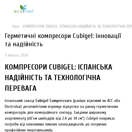
Блог
КОМПРЕСОРИ CUBIGEL: ІСПАНСЬКА НАДІЙНІСТЬ ТА ТЕХНОЛОГІЧНА ПЕ
Герметичні компресори Cubigel: інновації
та надійність
9 лютого 2026
КОМПРЕСОРИ CUBIGEL: ІСПАНСЬКА
НАДІЙНІСТЬ ТА ТЕХНОЛОГІЧНА
ПЕРЕВАГА
Іспанський завод
Cubigel Compressors
(раніше відомий як ACC або
Electrolux) десятиліттями втримує лідерство на ринку герметичних
компресорів для комерційного сектору. Завдяки широкому
асортименту (об'єм циліндрів від 2.4 до 34 cм³), Cubigel покриває
потреби від невеликих пивних охолоджувачів до потужних
професійних морозильників.