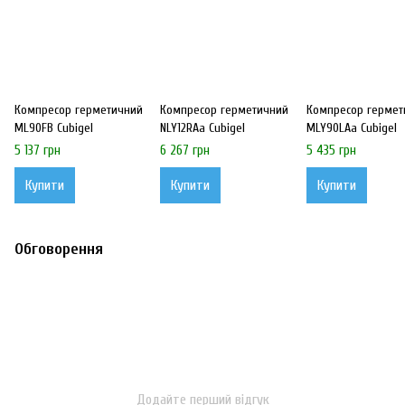
Компресор герметичний
Компресор герметичний
Компресор гермет
ML90FB Cubigel
NLY12RAa Cubigel
MLY90LAa Cubigel
5 137 грн
6 267 грн
5 435 грн
Купити
Купити
Купити
Обговорення
Додайте перший відгук