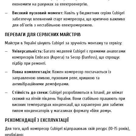
економити на рахунках за електроенергію.
Високий пусковий момент:
Навіть у бюджетних серіях Cubigel
забезпечує впевнений старт компресора, що критично важливо
для об'єктів з нестабільною електромережею.
ПЕРЕВАГИ ДЛЯ СЕРВІСНИХ МАЙСТРІВ
Майстри в Україні цінують Cubigel за зручність монтажу та сервісу:
Універсальність:
Багато моделей Cubigel є прямими аналогами
компресорів Embraco (Aspera) та Secop (Danfoss), що спрощує
підбір при ремонті.
Повна комплектація:
Кожен компресор постачається із
заправленою оливою, пусковим реле, кришкою та
антивібраційними демпферами.
Стійкість до спеки:
Cubigel розробляються в Іспанії, де клімат
схожий на літній південь України. Вони стабільно працюють при
високих температурах конденсації, що характерно для забитих
пилом конденсаторів у магазинах формату «біля дому».
РЕКОМЕНДАЦІЇ З ЕКСПЛУАТАЦІЇ
Для того, щоб компресор Cubigel відпрацював свій ресурс (10-15 років),
необхідно: