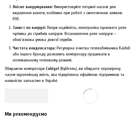
Якісне вакуумування:
Використовуйте потужні насоси для
видалення вологи, особливо при роботі з синтетичною оливою
POE.
Захист по напрузі:
Попри надійність, електроніка пускового реле
чутлива до стрибків напруги. Встановлення реле напруги —
обов'язкова умова довгої служби.
Чистота конденсатора:
Регулярна очистка теплообмінника Kaideli
або іншого бренду дозволить компресору працювати в
оптимальному тепловому режимі.
Обираючи компресори
Cubigel
(Кубігель), ви обираєте перевірену
часом європейську якість, яка підкріплена офіційною підтримкою та
наявністю запчастин в Україні
Ми рекомендуємо