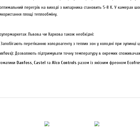
оптимальний перегрів на виході з випарника становить 5-8 К. У камерах ш
користання площі теплообміну.
 супермаркетах Львова чи Харкова також необхідні:
Запобігають перетіканню холодоагенту з теплих зон у холодні при зупинці ц
nfoss):
Дозволяють підтримувати точну температуру в окремих споживачах, 
втоматики
Danfoss
,
Castel
та
Alco Controls
разом із якісним фреоном
Ecofro