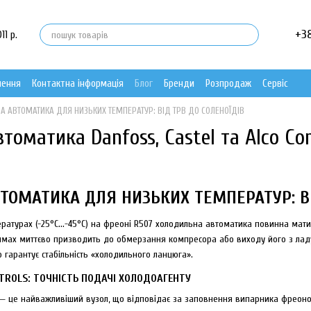
+3
11 р.
нення
Контактна інформація
Блог
Бренди
Розпродаж
Сервіс
 АВТОМАТИКА ДЛЯ НИЗЬКИХ ТЕМПЕРАТУР: ВІД ТРВ ДО СОЛЕНОЇДІВ
томатика Danfoss, Castel та Alco Co
ТОМАТИКА ДЛЯ НИЗЬКИХ ТЕМПЕРАТУР: ВІ
атурах (-25°C...-45°C) на фреоні R507 холодильна автоматика повинна мати 
мах миттєво призводить до обмерзання компресора або виходу його з ладу
 гарантує стабільність «холодильного ланцюга».
NTROLS: ТОЧНІСТЬ ПОДАЧІ ХОЛОДОАГЕНТУ
— це найважливіший вузол, що відповідає за заповнення випарника фреон