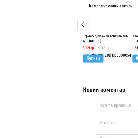
Терморегулюючий вентиль ТХ6-
Кла
N16 (801538)
(06
3 421 грн
5 268 грн
1 5
Купити
Новий коментар