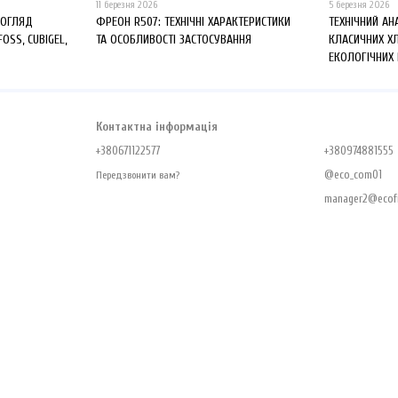
11 березня 2026
5 березня 2026
 ОГЛЯД
ФРЕОН R507: ТЕХНІЧНІ ХАРАКТЕРИСТИКИ
ТЕХНІЧНИЙ АН
FOSS, CUBIGEL,
ТА ОСОБЛИВОСТІ ЗАСТОСУВАННЯ
КЛАСИЧНИХ Х
ЕКОЛОГІЧНИХ
Контактна інформація
+380671122577
+380974881555
@eco_com01
Передзвонити вам?
manager2@ecofr