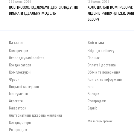
26 березня 2026
12 березня 2026
ПОВІТРООХОЛОДЖУВАЧІ ДЛЯ СКЛАДУ: ЯК
ХОЛОДИЛЬНІ КОМПРЕСОРИ:
ВИБРАТИ ІДЕАЛЬНУ МОДЕЛЬ
ЛІДЕРІВ РИНКУ (BITZER, DAN
SECOP)
Каталог
Клієнтам
Компресори
Вхід до кабінету
Охолоджувачі повітря
Про нас
Конденсатори
Оплата і доставка
Комплектуючі
Обмін та повернення
Фреон
Контактна інформація
Витратні матеріали
Блог
Інструменти
Бренди
Агрегати
Розпродаж
Генератори
Сервіс
Альтернативні джерела живлення
Ми в соцмережах
Кондиціонери
Розпродаж