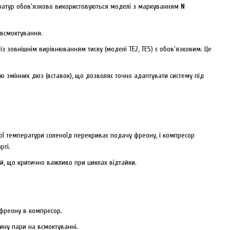
ератур обов'язково використовуються моделі з маркуванням
N
всмоктування.
 зовнішнім вирівнюванням тиску (моделі ТЕ2, ТЕ5) є обов'язковим. Це
тю змінних дюз (вставок), що дозволяє точно адаптувати систему під
ої температури соленоїд перекриває подачу фреону, і компресор
рті.
ій, що критично важливо при циклах відтайки.
 фреону в компресор.
ину пари на всмоктуванні.