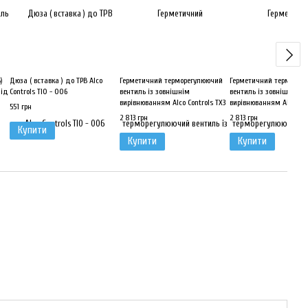
)
Дюза ( вставка ) до ТРВ Alco
Герметичний терморегулюючий
Герметичний терморег
під
Controls TIO - 006
вентиль із зовнішнім
вентиль із зовнішнім
вирівнюванням Alco Controls TX3
вирівнюванням Alco Con
551 грн
- S29
- Z32
2 813 грн
2 813 грн
Купити
Купити
Купити