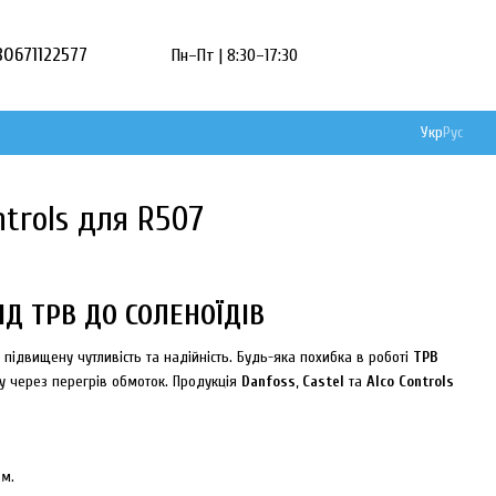
80671122577
Пн–Пт | 8:30–17:30
Укр
Рус
ntrols для R507
Д ТРВ ДО СОЛЕНОЇДІВ
підвищену чутливість та надійність. Будь-яка похибка в роботі
ТРВ
 через перегрів обмоток. Продукція
Danfoss
,
Castel
та
Alco Controls
ом.