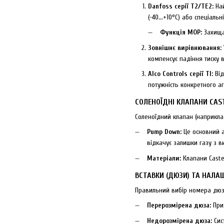
Danfoss серії Т2/ТЕ2:
Най
(-40...+10°C) або спеціаль
Функція MOP:
Захища
Зовнішнє вирівнювання:
компенсує падіння тиску 
Alco Controls серії TI:
Від
потужність конкретного аг
СОЛЕНОЇДНІ КЛАПАНИ CAST
Соленоїдний клапан (наприкл
Pump Down:
Це основний а
відкачує залишки газу з в
Матеріали:
Клапани Castel
ВСТАВКИ (ДЮЗИ) ТА НАЛА
Правильний вибір номера дюзи
Перерозмірена дюза:
Приз
Недорозмірена дюза:
Сис