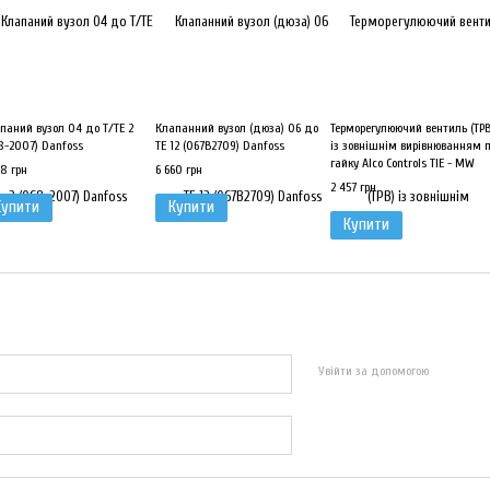
паний вузол 04 до Т/ТЕ 2
Клапанний вузол (дюза) 06 до
Терморегулюючий вентиль (ТРВ
8-2007) Danfoss
TE 12 (067B2709) Danfoss
із зовнішнім вирівнюванням 
гайку Alco Controls TIE - MW
48 грн
6 660 грн
2 457 грн
Купити
Купити
Купити
Увійти за допомогою