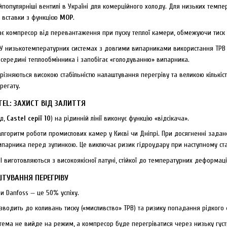
популярніші вентилі в Україні для комерційного холоду. Для низьких темп
ні вставки з функцією
MOP
.
є компресор від перевантаження при пуску теплої камери, обмежуючи тиск 
У низькотемпературних системах з довгими випарниками використання ТРВ із
всередині теплообмінника і запобігає «голодуванню» випарника.
різняються високою стабільністю налаштування перегріву та великою кількіс
регату.
EL: ЗАХИСТ ВІД ЗАЛИТТЯ
ад,
Castel серії 10
) на рідинній лінії виконує функцію «відсікача».
лгоритм роботи промислових камер у Києві чи Дніпрі. При досягненні задан
ипарника перед зупинкою. Це виключає ризик гідроудару при наступному ста
 виготовляються з високоякісної латуні, стійкої до температурних деформац
ШТУВАННЯ ПЕРЕГРІВУ
 Danfoss — це 50% успіху.
водить до коливань тиску («мисливство» ТРВ) та ризику попадання рідкого
тема не вийде на режим, а компресор буде перегріватися через низьку густ