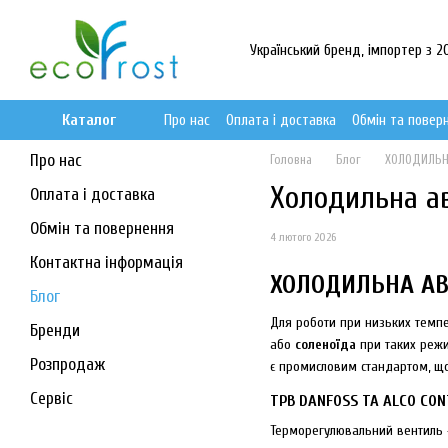
Перейти до основного контенту
Український бренд, імпортер з 20
Каталог
Про нас
Оплата і доставка
Обмін та повер
Про нас
Головна
Блог
ХОЛОДИЛЬНА
Холодильна ав
Оплата і доставка
Обмін та повернення
4 лютого 2026
Контактна інформація
ХОЛОДИЛЬНА АВ
Блог
Для роботи при низьких темпер
Бренди
або
соленоїда
при таких режи
Розпродаж
є промисловим стандартом, що
Сервіс
ТРВ DANFOSS ТА ALCO CO
Терморегулювальний вентиль 