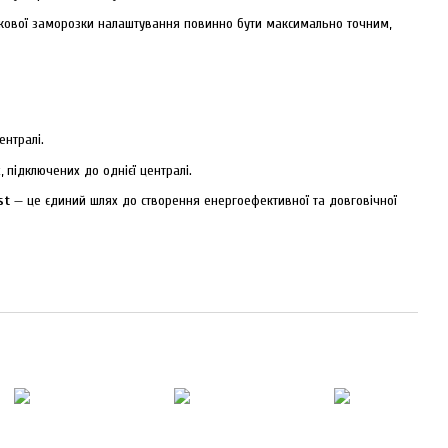
окової заморозки налаштування повинно бути максимально точним,
ентралі.
підключених до однієї централі.
st
— це єдиний шлях до створення енергоефективної та довговічної