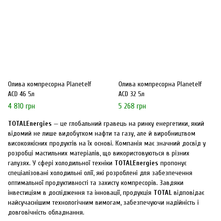
Олива компресорна Planetelf
Олива компресорна Planetelf
ACD 46 5л
ACD 32 5л
4 810 грн
5 268 грн
TOTALEnergies
— це глобальний гравець на ринку енергетики, який
відомий не лише видобутком нафти та газу, але й виробництвом
високоякісних продуктів на їх основі. Компанія має значний досвід у
розробці мастильних матеріалів, що використовуються в різних
галузях. У сфері холодильної техніки
TOTALEnergies
пропонує
спеціалізовані холодильні олії, які розроблені для забезпечення
оптимальної продуктивності та захисту компресорів. Завдяки
інвестиціям в дослідження та інновації, продукція
TOTAL
відповідає
найсучаснішим технологічним вимогам, забезпечуючи надійність і
довговічність обладнання.