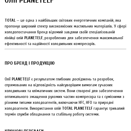
ОЛІЇ PLANETELF
TOTAL
— це одна з найбільших світових енергетичних компаній, яка
пропонує широкий спектр високоякісних мастильних матеріалів. У сфері
холодопостачання бренд відомий завдяки своїй спеціалізованій
лінійці олій
PLANETELF
, розроблених для забезпечення максимальної
ефективності та надійності холодильних компресорів.
ПРО БРЕНД І ПРОДУКЦІЮ
Олії
PLANETELF
є результатом глибоких досліджень та розробок,
спрямованих на відповідність найсуворішим вимогам сучасних
холодильних та кліматичних систем. Вони створені для забезпечення
оптимального змащення рухомих частин компресора та є сумісними з
різними типами холодоагентів, включаючи HFC, HFO та природні
холодоагенти. Використання олій
TOTAL PLANETELF
гарантує тривалий
термін служби обладнання та стабільну роботу системи.