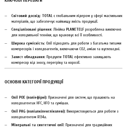
КЛЮЧОВІ ПЕРЕВАГИ
Світовий досвід
:
TOTAL
є глобальним лідером у сфері мастильних
матеріалів, що забезпечує найвищу якість продукції.
Спеціалізовані рішення
: Лінійка
PLANETELF
розроблена виключно
для холодильної техніки, що враховує всі її особливості.
Широка сумісність
: Олії підходять для роботи з багатьма типами
компресорів і холодоагентів, включаючи CO2, аміак та вуглеводні.
Захист обладнання
: Продукти
TOTAL
ефективно захищають
компресор від зносу, перегріву та корозії.
ОСНОВНІ КАТЕГОРІЇ ПРОДУКЦІЇ
Олії POE (поліефірні)
: Призначені для систем, що працюють на
холодоагентах HFC, HFO та сумішах.
Олії PAG (поліалкіленгліколеві)
: Використовуються для роботи з
холодоагентом R134a.
Мінеральні та синтетичні олії
: Призначені для традиційних