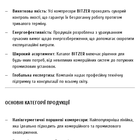
Виняткова якість
: Усі компресори
BITZER
проходять суворий
контроль якості, що гарантує їх бездоганну роботу протягом
тривалого терміну.
Енергоефективність
: Продукція розроблена з урахуванням
сучасних вимог щодо енергозбереження, що допомагає скоротити
експлуатаційні витрати.
Широкий асортимент
: Каталог
BITZER
включає рішення для
будь-яких потреб, від невеликих комерційних систем до потужних
промислових установок.
Глобальна експертиза
: Компанія надає професійну технічну
підтримку та консультації по всьому світу.
ОСНОВНІ КАТЕГОРІЇ ПРОДУКЦІЇ
Напівгерметичні поршневі компресори
: Найпопулярніша лінійка,
яка ідеально підходить для комерційного та промислового
охолодження.