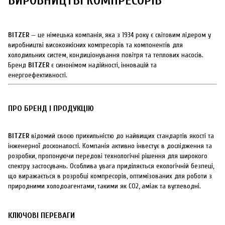
ВИРОБНИЦТВІ КОМПРЕСОРІВ
BITZER
— це німецька компанія, яка з 1934 року є світовим лідером у
виробництві високоякісних компресорів та компонентів для
холодильних систем, кондиціонування повітря та теплових насосів.
Бренд
BITZER
є синонімом надійності, інновацій та
енергоефективності.
ПРО БРЕНД І ПРОДУКЦІЮ
BITZER
відомий своєю прихильністю до найвищих стандартів якості та
інженерної досконалості. Компанія активно інвестує в дослідження та
розробки, пропонуючи передові технологічні рішення для широкого
спектру застосувань. Особлива увага приділяється екологічній безпеці,
що виражається в розробці компресорів, оптимізованих для роботи з
природними холодоагентами, такими як CO2, аміак та вуглеводні.
КЛЮЧОВІ ПЕРЕВАГИ