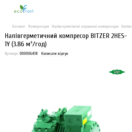
Каталог
Компресори
Напівгерметичні поршневі компресори
Напів
Напівгерметичний компресор BITZER 2HES-
1Y (3.86 м³/год)
Артикул:
DD0006438
Написати відгук