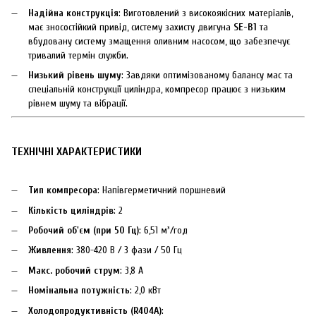
Надійна конструкція
: Виготовлений з високоякісних матеріалів,
має зносостійкий привід, систему захисту двигуна
SE-B1
та
вбудовану систему змащення оливним насосом, що забезпечує
тривалий термін служби.
Низький рівень шуму
: Завдяки оптимізованому балансу мас та
спеціальній конструкції циліндра, компресор працює з низьким
рівнем шуму та вібрації.
ТЕХНІЧНІ ХАРАКТЕРИСТИКИ
Тип компресора
: Напівгерметичний поршневий
Кількість циліндрів
: 2
Робочий об'єм (при 50 Гц)
: 6,51 м³/год
Живлення
: 380-420 В / 3 фази / 50 Гц
Макс. робочий струм
: 3,8 A
Номінальна потужність
: 2,0 кВт
Холодопродуктивність (R404A)
: