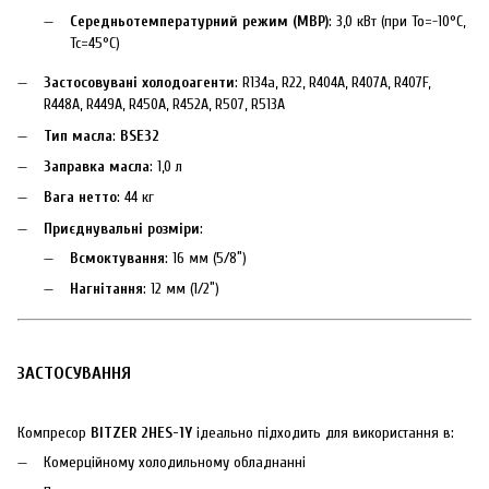
Середньотемпературний режим (МВР)
: 3,0 кВт (при To=-10°C,
Tc=45°C)
Застосовувані холодоагенти
: R134a, R22, R404A, R407A, R407F,
R448A, R449A, R450A, R452A, R507, R513A
Тип масла
:
BSE32
Заправка масла
: 1,0 л
Вага нетто
: 44 кг
Приєднувальні розміри
:
Всмоктування
: 16 мм (5/8″)
Нагнітання
: 12 мм (1/2″)
ЗАСТОСУВАННЯ
Компресор
BITZER 2HES-1Y
ідеально підходить для використання в:
Комерційному холодильному обладнанні