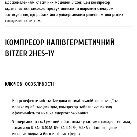
вдосконаленням класичних моделей Bitzer. Цей компресор
відзначається високою продуктивністю та широким спектром
застосування, що робить його універсальним рішенням для різних
холодильних систем.
КОМПРЕСОР НАПІВГЕРМЕТИЧНИЙ
BITZER 2HES-1Y
КЛЮЧОВІ ОСОБЛИВОСТІ
Енергоефективність
: Завдяки оптимізованій конструкції та
великому об'єму двигуна, компресор забезпечує високу
ефективність та низьке енергоспоживання.
Універсальність
: Сумісний з багатьма сучасними холодоагентами,
такими як R134a, R404A, R507A, R407F, R448A та інші, що дозволяє
використовувати його в різних сферах.