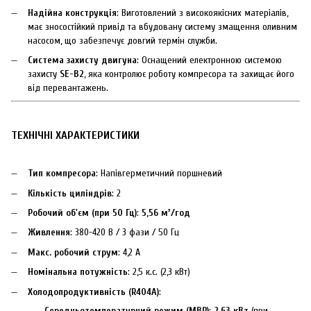
Надійна конструкція
: Виготовлений з високоякісних матеріалів,
має зносостійкий привід та вбудовану систему змащення оливним
насосом, що забезпечує довгий термін служби.
Система захисту двигуна
: Оснащений електронною системою
захисту
SE-B2
, яка контролює роботу компресора та захищає його
від перевантажень.
ТЕХНІЧНІ ХАРАКТЕРИСТИКИ
Тип компресора
: Напівгерметичний поршневий
Кількість циліндрів
: 2
Робочий об'єм (при 50 Гц)
:
5,56 м³/год
Живлення
: 380-420 В / 3 фази / 50 Гц
Макс. робочий струм
: 4,2 A
Номінальна потужність
: 2,5 к.с. (2,3 кВт)
Холодопродуктивність (R404A)
:
Середньотемпературний режим (МВР)
:
2,63 кВт
(при