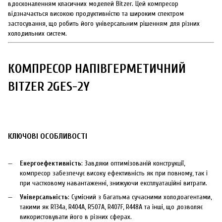
вдосконаленням класичних моделей Bitzer. Цей компресор
відзначається високою продуктивністю та широким спектром
застосування, що робить його універсальним рішенням для різних
холодильних систем.
КОМПРЕСОР НАПІВГЕРМЕТИЧНИЙ
BITZER 2GES-2Y
КЛЮЧОВІ ОСОБЛИВОСТІ
Енергоефективність
: Завдяки оптимізованій конструкції,
компресор забезпечує високу ефективність як при повному, так і
при частковому навантаженні, знижуючи експлуатаційні витрати.
Універсальність
: Сумісний з багатьма сучасними холодоагентами,
такими як R134a, R404A, R507A, R407F, R448A та інші, що дозволяє
використовувати його в різних сферах.