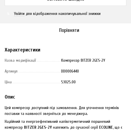
Увійти
для відображення накопичувальної знижки
%
Порівняти
Характеристики
Назва модифікації
Компресор BITZER 2GES-2Y
Артикул
DD0006440
Ціна
53025.00
Опис
Цей компресор доступний під замовлення. Для уточнення термінів
поставки та наявності зверніться до менеджера.
Надійний та енергоефективний напівгерметичний поршневий
компресор
BITZER 2GES-2Y
належить до сучасної серії
ECOLINE
, що є