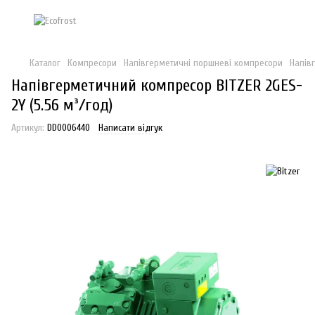
Каталог
Компресори
Напівгерметичні поршневі компресори
Напів
Напівгерметичний компресор BITZER 2GES-
2Y (5.56 м³/год)
Артикул:
DD0006440
Написати відгук