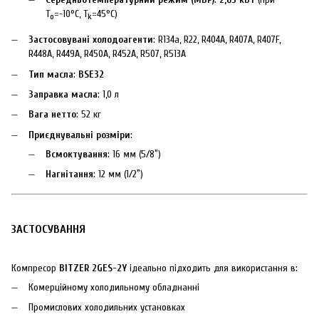
T₀=-10°C, Tₖ=45°C)
Застосовувані холодоагенти
: R134a, R22, R404A, R407A, R407F,
R448A, R449A, R450A, R452A, R507, R513A
Тип масла
:
BSE32
Заправка масла
: 1,0 л
Вага нетто
: 52 кг
Приєднувальні розміри
:
Всмоктування
: 16 мм (5/8″)
Нагнітання
: 12 мм (1/2″)
ЗАСТОСУВАННЯ
Компресор
BITZER 2GES-2Y
ідеально підходить для використання в:
Комерційному холодильному обладнанні
Промислових холодильних установках