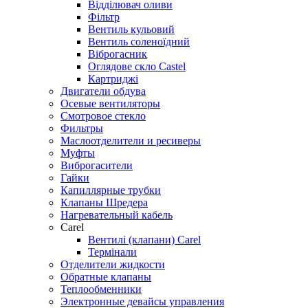
Відділювач оливи
Фільтр
Вентиль кульовий
Вентиль соленоїдний
Віброгасник
Оглядове скло Castel
Картриджі
Двигатели обдува
Осевые вентиляторы
Смотровое стекло
Фильтры
Маслоотделители и ресиверы
Муфты
Виброгасители
Гайки
Капиллярные трубки
Клапаны Шредера
Нагревательный кабель
Carel
Вентилі (клапани) Carel
Термінали
Отделители жидкости
Обратные клапаны
Теплообменники
Электронные девайсы управления