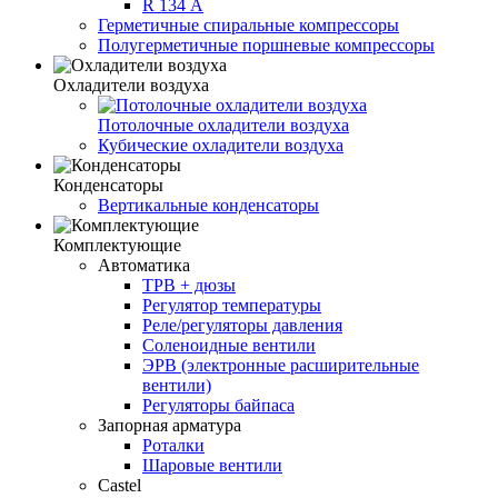
R 134 А
Герметичные спиральные компрессоры
Полугерметичные поршневые компрессоры
Охладители воздуха
Потолочные охладители воздуха
Кубические охладители воздуха
Конденсаторы
Вертикальные конденсаторы
Комплектующие
Автоматика
ТРВ + дюзы
Регулятор температуры
Реле/регуляторы давления
Соленоидные вентили
ЭРВ (электронные расширительные
вентили)
Регуляторы байпаса
Запорная арматура
Роталки
Шаровые вентили
Castel