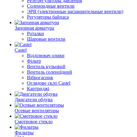
Реле/регуляторы давления
Соленоидные вентили
ЭРВ (электронные расширительные вентили)
Регуляторы байпаса
Запорная арматура
Роталки
Шаровые вентили
Castel
Відділювач оливи
Фільтр
Вентиль кульовий
Вентиль соленоїдний
Віброгасник
Оглядове скло Castel
Картриджі
Двигатели обдува
Осевые вентиляторы
Смотровое стекло
Фильтры