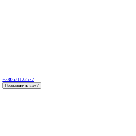
+380671122577
Перезвонить вам?