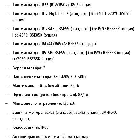
Тип масла для R22 (R12/R502)
: B5.2 (опция)
Тип масла для R1234yf
: BSE32 (стандарт) | R1234yf tc>70°C: BSE55
(опция)
Тип масла для R1234ze
: BSE55 (стандарт) | to>15°C: BSE85K (опция)
| tc>70°C: BSE85K (опция)
Тип масла для R454C/R455A
: BSE32 (стандарт)
Тип масла для R515B
: BSE55 (стандарт) | to>15°C: BSE85K (опция) |
tc>70°C: BSE85K (опция)
Версия мотора
: 2
Напряжение мотора
: 380-420V Y-3-50Hz
Максимальный рабочий ток
: 18,0 A
Пусковой ток (ротор блокирован)
: 82,4 A
Макс. энергопотребление
: 12,3 кВт
Защита мотора
: SE-B3 (стандарт), SE-B2 (опция), CM-RC-02
(стандарт)
Класс защиты
: IP66
Антивибрационные демпферы
: стандарт