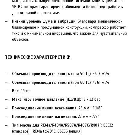
материалов. Оснащен электронной системой защиты двигателя
SE-B2
, которая гарантирует стабильную и безопасную работу в
долгосрочной перспективе.
Низкий уровень шума и вибрации
: Благодаря динамической
балансировке и продуманной конструкции, компрессор работает
тихо и с минимальной вибрацией, что важно для чувствительных
объектов.
ТЕХНИЧЕСКИЕ ХАРАКТЕРИСТИКИ
Объемная производительность (при 50 Гц)
: 36,13 м³/ч
Объемная производительность (при 60 Гц)
: 43,61 м³/ч
Вес
: 99 кг
Макс. избыточное давление (НД/ВД)
: 19 / 32 бар
Присоединение линии всасывания
: 28 мм - 1 1/8”
Присоединение линии нагнетания
: 22 мм - 7/8”
Тип масла для R134a/R404A/R507A/R407C/R407F
: BSE32
(стандарт) | R134a tc>70°C: BSE55 (опция)