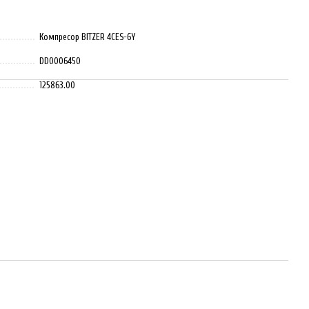
Компресор BITZER 4CES-6Y
DD0006450
125863.00