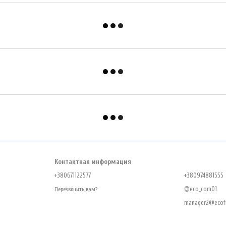
Контактная информация
+380671122577
+380974881555
@eco_com01
Перезвонить вам?
manager2@ecofr