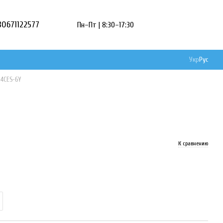
80671122577
Пн–Пт | 8:30–17:30
Укр
Рус
 4CES-6Y
К сравнению