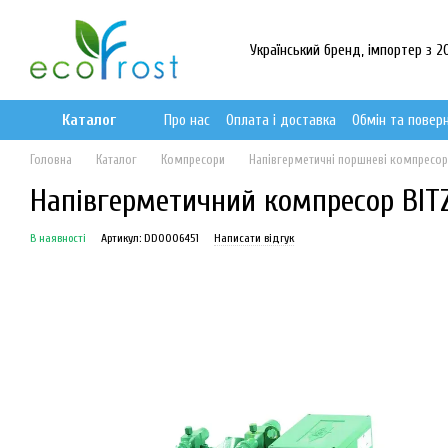
Перейти до основного контенту
Український бренд, імпортер з 20
Каталог
Про нас
Оплата і доставка
Обмін та повер
Головна
Каталог
Компресори
Напівгерметичні поршневі компресо
Напівгерметичний компресор BITZ
В наявності
Артикул: DD0006451
Написати відгук