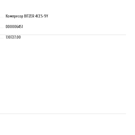
Компресор BITZER 4CES-9Y
DD0006451
130727.00