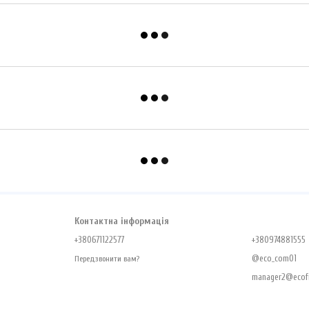
Контактна інформація
+380671122577
+380974881555
@eco_com01
Передзвонити вам?
manager2@ecofr