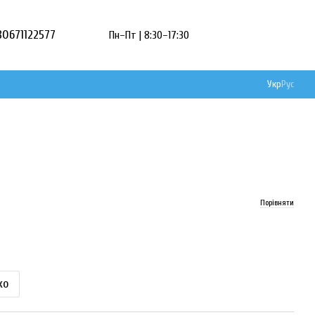
80671122577
Пн–Пт | 8:30–17:30
Укр
Рус
Порівняти
ко