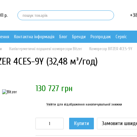
+3
11 р.
нення
Контактна інформація
Блог
Бренди
Розпродаж
Сервіс
ри
Напівгерметичні поршневі компресори Bitzer
Компресор BITZER 4CES-9Y
ER 4CES-9Y (32,48 м³/год)
130 727 грн
Увійти
для відображення накопичувальної знижки
%
Купити
Замовити швид