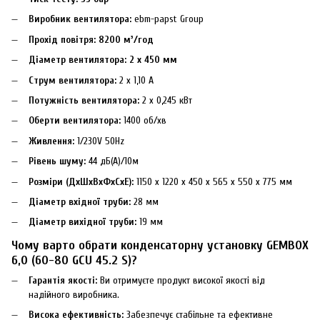
Виробник вентилятора:
ebm-papst Group
Прохід повітря:
8200 м³/год
Діаметр вентилятора:
2 x 450 мм
Струм вентилятора:
2 x 1,10 А
Потужність вентилятора:
2 x 0,245 кВт
Оберти вентилятора:
1400 об/хв
Живлення:
1/230V 50Hz
Рівень шуму:
44 дБ(А)/10м
Розміри (ДхШхВхФхСхЕ):
1150 x 1220 x 450 x 565 x 550 x 775 мм
Діаметр вхідної труби:
28 мм
Діаметр вихідної труби:
19 мм
Чому варто обрати конденсаторну установку GEMBOX
6,0 (60-80 GCU 45.2 S)?
Гарантія якості:
Ви отримуєте продукт високої якості від
надійного виробника.
Висока ефективність:
Забезпечує стабільне та ефективне