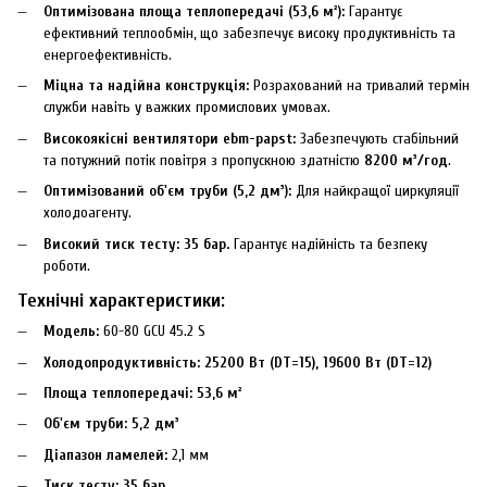
Оптимізована площа теплопередачі (53,6 м²):
Гарантує
ефективний теплообмін, що забезпечує високу продуктивність та
енергоефективність.
Міцна та надійна конструкція:
Розрахований на тривалий термін
служби навіть у важких промислових умовах.
Високоякісні вентилятори ebm-papst:
Забезпечують стабільний
та потужний потік повітря з пропускною здатністю
8200 м³/год
.
Оптимізований об'єм труби (5,2 дм³):
Для найкращої циркуляції
холодоагенту.
Високий тиск тесту: 35 бар.
Гарантує надійність та безпеку
роботи.
Технічні характеристики:
Модель:
60-80 GCU 45.2 S
Холодопродуктивність:
25200 Вт (DT=15), 19600 Вт (DT=12)
Площа теплопередачі:
53,6 м²
Об'єм труби:
5,2 дм³
Діапазон ламелей:
2,1 мм
Тиск тесту:
35 бар