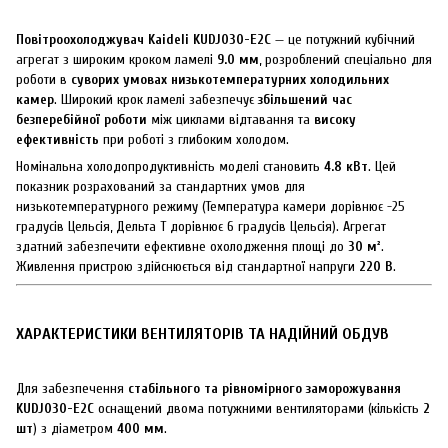
Повітроохолоджувач Kaideli KUDJ030-E2C
— це потужний кубічний
агрегат з широким кроком ламелі
9.0 мм
, розроблений спеціально для
роботи в
суворих умовах низькотемпературних холодильних
камер
. Широкий крок ламелі забезпечує
збільшений час
безперебійної роботи
між циклами відтавання та
високу
ефективність
при роботі з глибоким холодом.
Номінальна холодопродуктивність моделі становить
4.8 кВт
. Цей
показник розрахований за стандартних умов для
низькотемпературного режиму (Температура камери дорівнює -25
градусів Цельсія, Дельта T дорівнює 6 градусів Цельсія). Агрегат
здатний забезпечити ефективне охолодження площі до
30 м²
.
Живлення пристрою здійснюється від стандартної напруги
220 В
.
ХАРАКТЕРИСТИКИ ВЕНТИЛЯТОРІВ ТА НАДІЙНИЙ ОБДУВ
Для забезпечення
стабільного та рівномірного заморожування
KUDJ030-E2C
оснащений двома потужними вентиляторами (кількість
2
шт
) з діаметром
400 мм
.