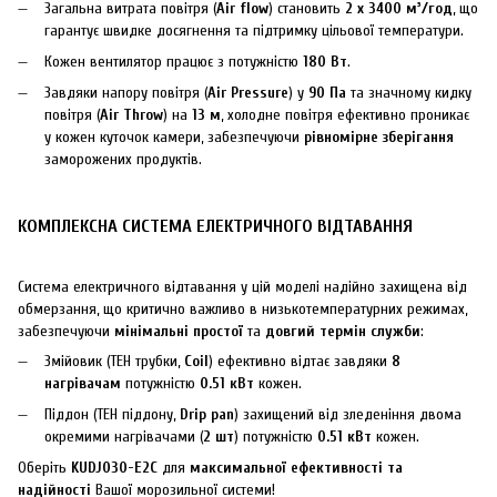
Загальна витрата повітря (
Air flow
) становить
2 x 3400 м³/год
, що
гарантує швидке досягнення та підтримку цільової температури.
Кожен вентилятор працює з потужністю
180 Вт
.
Завдяки напору повітря (
Air Pressure
) у
90 Па
та значному кидку
повітря (
Air Throw
) на
13 м
, холодне повітря ефективно проникає
у кожен куточок камери, забезпечуючи
рівномірне зберігання
заморожених продуктів.
КОМПЛЕКСНА СИСТЕМА ЕЛЕКТРИЧНОГО ВІДТАВАННЯ
Система електричного відтавання у цій моделі надійно захищена від
обмерзання, що критично важливо в низькотемпературних режимах,
забезпечуючи
мінімальні простої
та
довгий термін служби
:
Змійовик (ТЕН трубки,
Coil
) ефективно відтає завдяки
8
нагрівачам
потужністю
0.51 кВт
кожен.
Піддон (ТЕН піддону,
Drip pan
) захищений від зледеніння двома
окремими нагрівачами (
2 шт
) потужністю
0.51 кВт
кожен.
Оберіть
KUDJ030-E2C
для
максимальної ефективності та
надійності
Вашої морозильної системи!