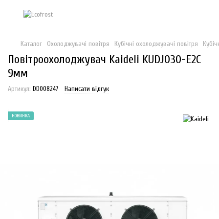
Каталог
Охолоджувачі повітря
Кубічні охолоджувачі повітря
Кубіч
Повітроохолоджувач Kaideli KUDJ030-E2C
9мм
Артикул:
DD008247
Написати відгук
НОВИНКА