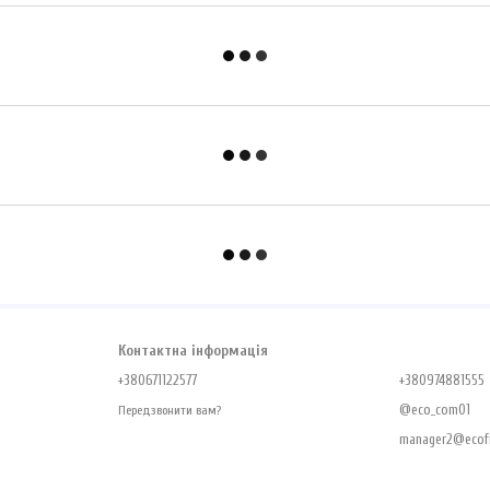
Контактна інформація
+380671122577
+380974881555
@eco_com01
Передзвонити вам?
manager2@ecofr