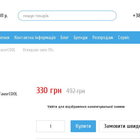
+3
11 р.
нення
Контактна інформація
Блог
Бренди
Розпродаж
Сервіс
FavorCOOL
Оглядове скло 19s
330 грн
492 грн
Увійти
для відображення накопичувальної знижки
%
Купити
Замовити швид