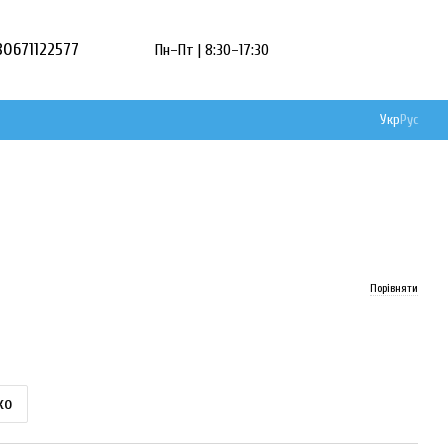
80671122577
Пн–Пт | 8:30–17:30
Укр
Рус
Порівняти
ко