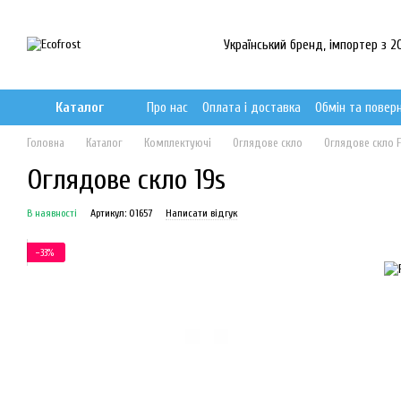
Перейти до основного контенту
Український бренд, імпортер з 20
Каталог
Про нас
Оплата і доставка
Обмін та повер
Головна
Каталог
Комплектуючі
Оглядове скло
Оглядове скло 
Оглядове скло 19s
В наявності
Артикул: 01657
Написати відгук
−33%