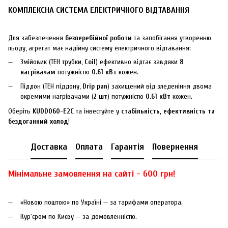
КОМПЛЕКСНА СИСТЕМА ЕЛЕКТРИЧНОГО ВІДТАВАННЯ
Для забезпечення
безперебійної роботи
та запобігання утворенню
льоду, агрегат має надійну систему електричного відтавання:
Змійовик (ТЕН трубки,
Coil
) ефективно відтає завдяки
8
нагрівачам
потужністю
0.61 кВт
кожен.
Піддон (ТЕН піддону,
Drip pan
) захищений від зледеніння двома
окремими нагрівачами (
2 шт
) потужністю
0.61 кВт
кожен.
Оберіть
KUDD060-E2C
та інвестуйте у
стабільність, ефективність та
бездоганний холод
!
Доставка
Оплата
Гарантія
Повернення
Мінімальне замовлення на сайті - 600 грн!
«Новою поштою» по Україні — за тарифами оператора.
Кур'єром по Києву — за домовленністю.