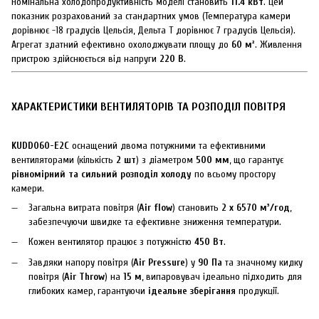
Номінальна холодопродуктивність моделі становить
11.4 кВт
. Цей
показник розрахований за стандартних умов (Температура камери
дорівнює -18 градусів Цельсія, Дельта T дорівнює 7 градусів Цельсія).
Агрегат здатний ефективно охолоджувати площу до
60 м²
. Живлення
пристрою здійснюється від напруги
220 В
.
ХАРАКТЕРИСТИКИ ВЕНТИЛЯТОРІВ ТА РОЗПОДІЛ ПОВІТРЯ
KUDD060-E2C
оснащений двома потужними та ефективними
вентиляторами (кількість
2 шт
) з діаметром
500 мм
, що гарантує
рівномірний та сильний розподіл холоду
по всьому простору
камери.
Загальна витрата повітря (
Air flow
) становить
2 x 6570 м³/год
,
забезпечуючи швидке та ефективне зниження температури.
Кожен вентилятор працює з потужністю
450 Вт
.
Завдяки напору повітря (
Air Pressure
) у
90 Па
та значному кидку
повітря (
Air Throw
) на
15 м
, випаровувач ідеально підходить для
глибоких камер, гарантуючи
ідеальне зберігання
продукції.