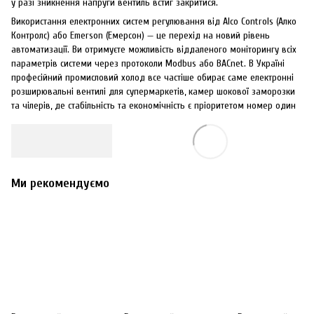
у разі зникнення напруги вентиль встиг закритися.
Використання електронних систем регулювання від Alco Controls (Алко
Контролс) або Emerson (Емерсон) — це перехід на новий рівень
автоматизації. Ви отримуєте можливість віддаленого моніторингу всіх
параметрів системи через протоколи Modbus або BACnet. В Україні
професійний промисловий холод все частіше обирає саме електронні
розширювальні вентилі для супермаркетів, камер шокової заморозки
та чілерів, де стабільність та економічність є пріоритетом номер один
Ми рекомендуємо