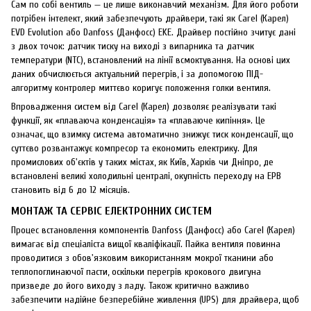
Сам по собі вентиль — це лише виконавчий механізм. Для його роботи
потрібен інтелект, який забезпечують драйвери, такі як Carel (Карел)
EVD Evolution або Danfoss (Данфосс) EKE. Драйвер постійно зчитує дані
з двох точок: датчик тиску на виході з випарника та датчик
температури (NTC), встановлений на лінії всмоктування. На основі цих
даних обчислюється актуальний перегрів, і за допомогою ПІД-
алгоритму контролер миттєво коригує положення голки вентиля.
Впровадження систем від Carel (Карел) дозволяє реалізувати такі
функції, як «плаваюча конденсація» та «плаваюче кипіння». Це
означає, що взимку система автоматично знижує тиск конденсації, що
суттєво розвантажує компресор та економить електрику. Для
промислових об'єктів у таких містах, як Київ, Харків чи Дніпро, де
встановлені великі холодильні централі, окупність переходу на ЕРВ
становить від 6 до 12 місяців.
МОНТАЖ ТА СЕРВІС ЕЛЕКТРОННИХ СИСТЕМ
Процес встановлення компонентів Danfoss (Данфосс) або Carel (Карел)
вимагає від спеціаліста вищої кваліфікації. Пайка вентиля повинна
проводитися з обов'язковим використанням мокрої тканини або
теплопоглинаючої пасти, оскільки перегрів крокового двигуна
призведе до його виходу з ладу. Також критично важливо
забезпечити надійне безперебійне живлення (UPS) для драйвера, щоб