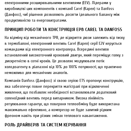
електронними розширювальними вентилями (EEV). Лідерами у
виробництві цих компонентів є компанії Carel (Карел) та Danfoss
(Данфосс), чиї рішення дозволяють досягти ідеального балансу між
продуктивністю та енерговитратами.
ПРИНЦИП РОБОТИ ТА КОНСТРУКЦІЯ ЕРВ CAREL ТА DANFOSS
На відміну від механічного ТРВ, де відкриття дюзи залежить від тиску
в термобалоні, електронний вентиль Carel (Карел) серії E2V керується
командами від електронного контролера. Всередині вентиля
встановлений високоточний кроковий двигун, який переміщує голку з
дискретністю в сотні кроків. Це дозволяє модулювати потік
холодоагенту в діапазоні від 10% до 100% потужності, що практично
неможливо для механічних аналогів.
Компанія Danfoss (Данфосс) зі своєю серією ETS пропонує конструкцію,
яка забезпечує повне перекриття магістралі при відключенні
живлення, що позбавляє необхідності встановлювати додатковий
соленоїдний вентиль перед випарником. Висока лінійність
регулювання гарантує, що поверхня теплообміну буде використана
максимально ефективно, а компресор не буде залитий рідким
фреоном навіть при різких змінах теплового навантаження.
РОЛЬ ДРАЙВЕРІВ ТА СИСТЕМ КЕРУВАННЯ