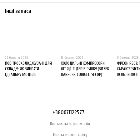
Інші записи
26 березня 2026
12 березня 2026
11 березня 2026
ПОВІТРООХОЛОДЖУВАЧІ ДЛЯ
ХОЛОДИЛЬНІ КОМПРЕСОРИ:
ФРЕОН R507: 
СКЛАДУ: ЯК ВИБРАТИ
ОГЛЯД ЛІДЕРІВ РИНКУ (BITZER,
ХАРАКТЕРИСТИ
ІДЕАЛЬНУ МОДЕЛЬ
DANFOSS, CUBIGEL, SECOP)
ОСОБЛИВОСТІ
+380671122577
Контактна інформація
Повна версія сайту