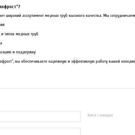
кофрост"?
ает широкий ассортимент медных труб высокого качества. Мы сотрудничае
ции
и типов медных труб
ны
ьтацию и поддержку
офрост", вы обеспечиваете надежную и эффективную работу вашей холодил
Войти с помощью