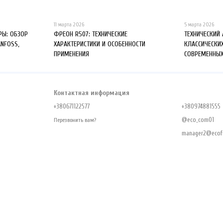
11 марта 2026
5 марта 2026
Ы: ОБЗОР
ФРЕОН R507: ТЕХНИЧЕСКИЕ
ТЕХНИЧЕСКИЙ
ANFOSS,
ХАРАКТЕРИСТИКИ И ОСОБЕННОСТИ
КЛАССИЧЕСКИ
ПРИМЕНЕНИЯ
СОВРЕМЕННЫХ
Контактная информация
+380671122577
+380974881555
@eco_com01
Перезвонить вам?
manager2@ecofr